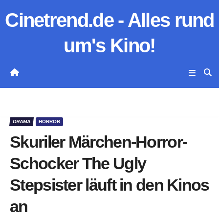
Zum
Cinetrend.de - Alles rund
Inhalt
springen
um's Kino!
DRAMA
HORROR
Skuriler Märchen-Horror-
Schocker The Ugly
Stepsister läuft in den Kinos
an