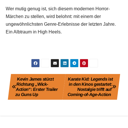
Wer mutig genug ist, sich diesem modernen Horror-
Märchen zu stellen, wird belohnt: mit einem der
ungewöhnlichsten Genre-Erlebnisse der letzten Jahre.
Ein Albtraum in High Heels.
Beitragsnavigation
Kevin James stürzt
Karate Kid: Legends ist
Richtung „Wick-
in den Kinos gestartet:
Action“: Erster Trailer
Nostalgie trifft auf
zu Guns Up
Coming-of-Age-Action