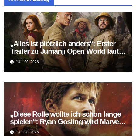
„Alles ist plötzlich anders“: Erster
Trailer zu Jumanji Open World läutet
das Finale der Reihe ein
JULI 30, 2026
„Diese Rolle wollte ich schon lange
spielen“: Ryan Gosling wird Marvels
neuer Ghost Rider
JULI 28, 2026