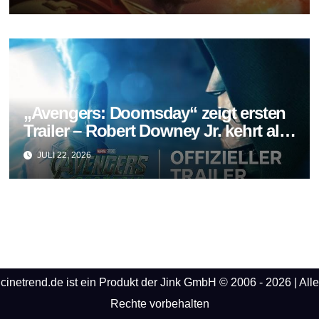
„Avengers: Doomsday“ zeigt ersten
Trailer – Robert Downey Jr. kehrt als
Doctor Doom zurück
JULI 22, 2026
cinetrend.de ist ein Produkt der Jink GmbH © 2006 - 2026 | Alle
Rechte vorbehalten