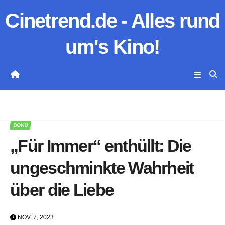
Zum
Cinetrend.de - Alles rund
Inhalt
springen
um's Kino!
DOKU
„Für Immer“ enthüllt: Die
ungeschminkte Wahrheit
über die Liebe
NOV. 7, 2023