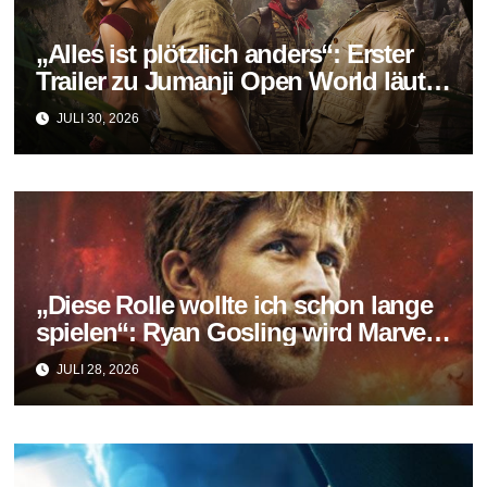
„Alles ist plötzlich anders“: Erster
Trailer zu Jumanji Open World läutet
das Finale der Reihe ein
JULI 30, 2026
„Diese Rolle wollte ich schon lange
spielen“: Ryan Gosling wird Marvels
neuer Ghost Rider
JULI 28, 2026