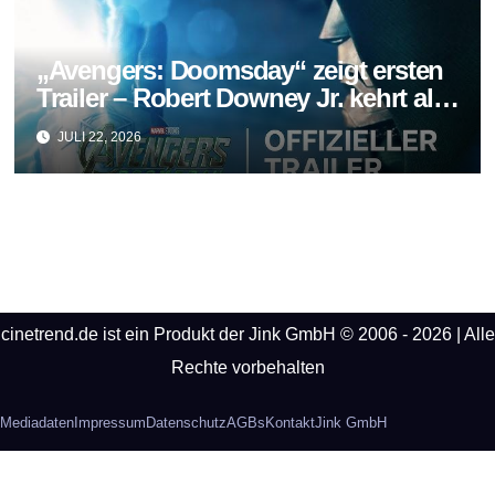
„Avengers: Doomsday“ zeigt ersten
Trailer – Robert Downey Jr. kehrt als
Doctor Doom zurück
JULI 22, 2026
cinetrend.de ist ein Produkt der Jink GmbH © 2006 - 2026 | Alle
Rechte vorbehalten
Mediadaten
Impressum
Datenschutz
AGBs
Kontakt
Jink GmbH