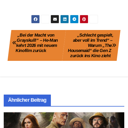
Beitragsnavigation
„Bei der Macht von
„Schlecht gespielt,
Grayskull!“ – He-Man
aber voll im Trend“ –
kehrt 2026 mit neuem
Warum „The
Kinofilm zurück
Housemaid“ die Gen Z
zurück ins Kino zieht
Ähnlicher Beitrag