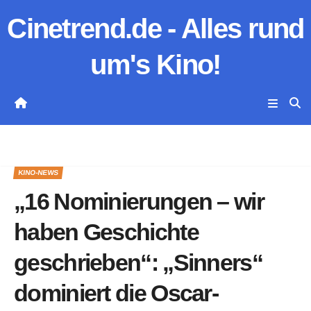
Zum
Cinetrend.de - Alles rund
Inhalt
springen
um's Kino!
KINO-NEWS
„16 Nominierungen – wir
haben Geschichte
geschrieben“: „Sinners“
dominiert die Oscar-