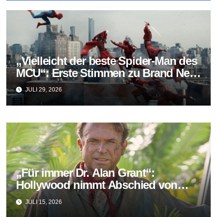
„Vielleicht der beste Spider-Man des
MCU“: Erste Stimmen zu Brand New
Day fallen überraschend positiv aus
JULI 29, 2026
„Für immer Dr. Alan Grant“:
Hollywood nimmt Abschied von
Sam Neill
JULI 15, 2026