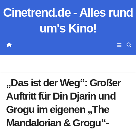
Zum
Cinetrend.de - Alles rund
Inhalt
springen
um's Kino!
„Das ist der Weg“: Großer
Auftritt für Din Djarin und
Grogu im eigenen „The
Mandalorian & Grogu“-