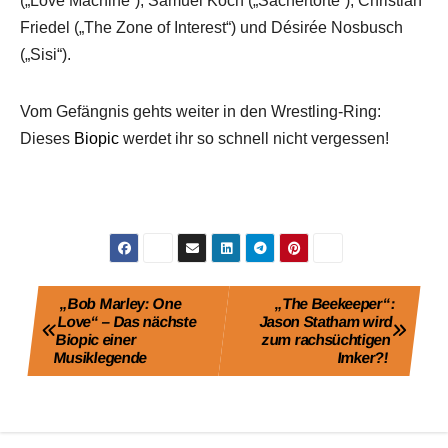
(„Love Machine“), Samuel Koch („Sachertorte“), Christian
Friedel („The Zone of Interest“) und Désirée Nosbusch
(„Sisi“).
Vom Gefängnis gehts weiter in den Wrestling-Ring:
Dieses
Biopic
werdet ihr so schnell nicht vergessen!
Beitragsnavigation
„Bob Marley: One
„The Beekeeper“:
Love“ – Das nächste
Jason Statham wird
Biopic einer
zum rachsüchtigen
Musiklegende
Imker?!