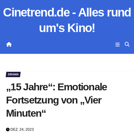
Zum
Cinetrend.de - Alles rund
Inhalt
springen
um's Kino!
DRAMA
„15 Jahre“: Emotionale
Fortsetzung von „Vier
Minuten“
DEZ. 24, 2023