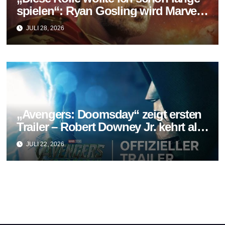
spielen“: Ryan Gosling wird Marvels
neuer Ghost Rider
JULI 28, 2026
„Avengers: Doomsday“ zeigt ersten
Trailer – Robert Downey Jr. kehrt als
Doctor Doom zurück
JULI 22, 2026