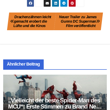
Beitragsnavigation
Drachenzähmen leicht
Neuer Trailer zu James
gemacht erobert die
Gunns DC Superman
Lüfte und die Kinos
Film veröffentlicht
Ähnlicher Beitrag
„Vielleicht der beste Spider-Man des
MCU“: Erste Stimmen zu Brand New