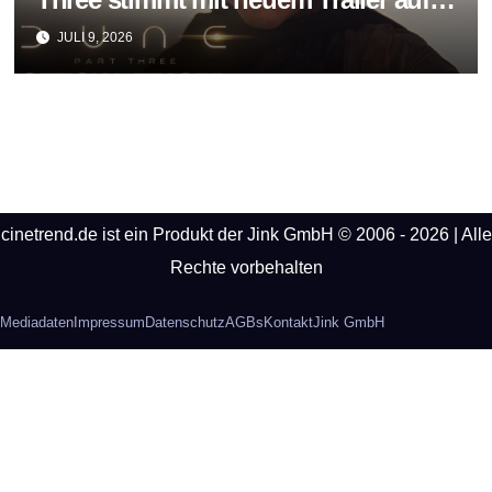
das große Ende der Saga ein
JULI 9, 2026
cinetrend.de ist ein Produkt der Jink GmbH © 2006 - 2026 | Alle
Rechte vorbehalten
Mediadaten
Impressum
Datenschutz
AGBs
Kontakt
Jink GmbH