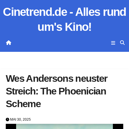
Zum
Cinetrend.de - Alles rund
Inhalt
springen
um's Kino!
Wes Andersons neuster
Streich: The Phoenician
Scheme
MAI 30, 2025