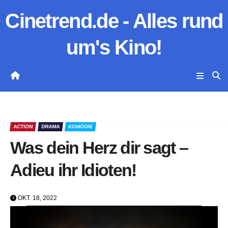
Zum
Cinetrend.de - Alles rund
Inhalt
springen
um's Kino!
ACTION
DRAMA
KOMÖDIE
Was dein Herz dir sagt –
Adieu ihr Idioten!
OKT. 18, 2022