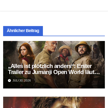
Ähnlicher Beitrag
„Alles ist plötzlich anders“: Erster
Trailer zu Jumanji Open World läutet
das Finale der Reihe ein
JULI 30, 2026