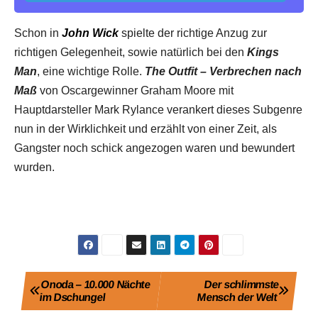
Schon in
John Wick
spielte der richtige Anzug zur
richtigen Gelegenheit, sowie natürlich bei den
Kings
Man
, eine wichtige Rolle.
The Outfit – Verbrechen nach
Maß
von Oscargewinner Graham Moore mit
Hauptdarsteller Mark Rylance verankert dieses Subgenre
nun in der Wirklichkeit und erzählt von einer Zeit, als
Gangster noch schick angezogen waren und bewundert
wurden.
Beitragsnavigation
Onoda – 10.000 Nächte
Der schlimmste
im Dschungel
Mensch der Welt