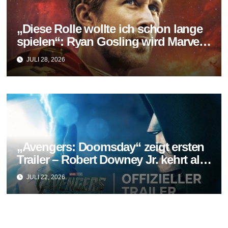
„Diese Rolle wollte ich schon lange
spielen“: Ryan Gosling wird Marvels
neuer Ghost Rider
JULI 28, 2026
„Avengers: Doomsday“ zeigt ersten
Trailer – Robert Downey Jr. kehrt als
Doctor Doom zurück
JULI 22, 2026