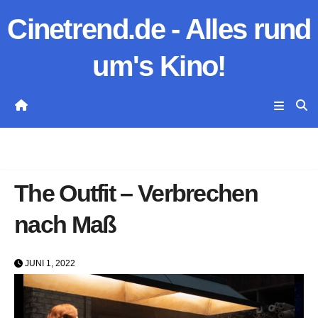
Zum
Cinetrend.de - Alles rund
Inhalt
springen
um's Kino!
The Outfit – Verbrechen
nach Maß
JUNI 1, 2022