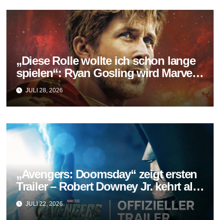
„Diese Rolle wollte ich schon lange
spielen“: Ryan Gosling wird Marvels
neuer Ghost Rider
JULI 28, 2026
„Avengers: Doomsday“ zeigt ersten
Trailer – Robert Downey Jr. kehrt als
Doctor Doom zurück
JULI 22, 2026