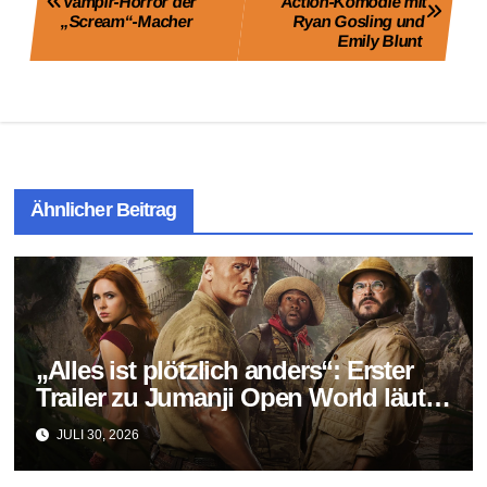
Vampir-Horror der
Action-Komödie mit
„Scream“-Macher
Ryan Gosling und
Emily Blunt
Ähnlicher Beitrag
„Alles ist plötzlich anders“: Erster
Trailer zu Jumanji Open World läutet
das Finale der Reihe ein
JULI 30, 2026