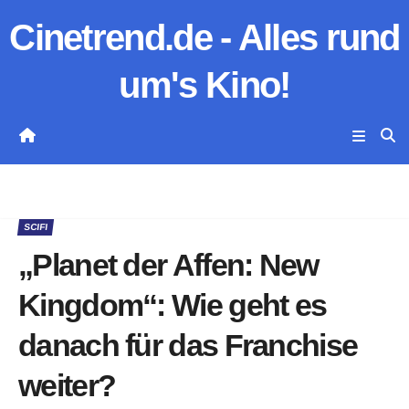
Zum
Cinetrend.de - Alles rund
Inhalt
springen
um's Kino!
SCIFI
„Planet der Affen: New
Kingdom“: Wie geht es
danach für das Franchise
weiter?