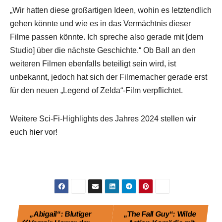
„Wir hatten diese großartigen Ideen, wohin es letztendlich
gehen könnte und wie es in das Vermächtnis dieser
Filme passen könnte. Ich spreche also gerade mit [dem
Studio] über die nächste Geschichte.“ Ob Ball an den
weiteren Filmen ebenfalls beteiligt sein wird, ist
unbekannt, jedoch hat sich der Filmemacher gerade erst
für den neuen „Legend of Zelda“-Film verpflichtet.
Weitere Sci-Fi-Highlights des Jahres 2024 stellen wir
euch
hier
vor!
Beitragsnavigation
„Abigail“: Blutiger
„The Fall Guy“: Wilde