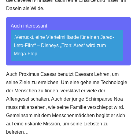
die cleveren Primaten kaum eine Chance und fristen ihr
Dasein als Wilde.
Auch interessant
„Verrückt, eine Viertelmilliarde für einen Jared-
Leto-Film“ – Disneys „Tron: Ares“ wird zum
Mega-Flop
Auch Proximus Caesar benutzt Caesars Lehren, um
seine Ziele zu erreichen. Um eine geheime Technologie
der Menschen zu finden, versklavt er viele der
Affengesellschaften. Auch der junge Schimpanse Noa
muss mit ansehen, wie seine Familie verschleppt wird.
Gemeinsam mit dem Menschenmädchen begibt er sich
auf eine riskante Mission, um seine Liebsten zu
befreien…