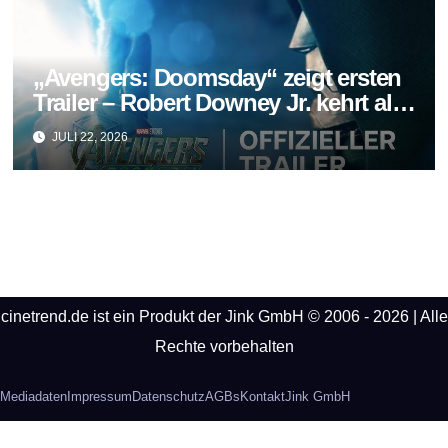
„Avengers: Doomsday“ zeigt ersten
Trailer – Robert Downey Jr. kehrt als
Doctor Doom zurück
JULI 22, 2026
cinetrend.de ist ein Produkt der Jink GmbH © 2006 - 2026 | Alle
Rechte vorbehalten
Mediadaten
Impressum
Datenschutz
AGBs
Kontakt
Jink GmbH