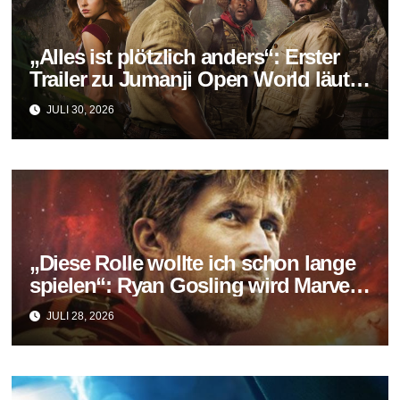
„Alles ist plötzlich anders“: Erster
Trailer zu Jumanji Open World läutet
das Finale der Reihe ein
JULI 30, 2026
„Diese Rolle wollte ich schon lange
spielen“: Ryan Gosling wird Marvels
neuer Ghost Rider
JULI 28, 2026