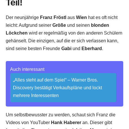
Teil!
Der neunjährige
Franz Fröstl
aus
Wien
hat es oft nicht
leicht: Aufgrund seiner
Größe
und seinen
blonden
Löckchen
wird er regelmäßig von den anderen Schülern
gehänselt. Die einzigen, auf die er sich verlassen kann,
sind seine besten Freunde
Gabi
und
Eberhard
.
Auch interessant
„Alles steht auf dem Spiel“ – Warner Bros.
Discovery bestätigt Verkaufspläne und lockt
mehrere Interessenten
Um selbstbewusster zu werden, schaut sich Franz die
Videos von YouTuber
Hank Haberer
an. Dieser gibt