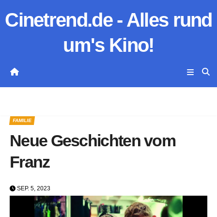
Zum
Cinetrend.de - Alles rund
Inhalt
springen
um's Kino!
FAMILIE
Neue Geschichten vom
Franz
SEP. 5, 2023