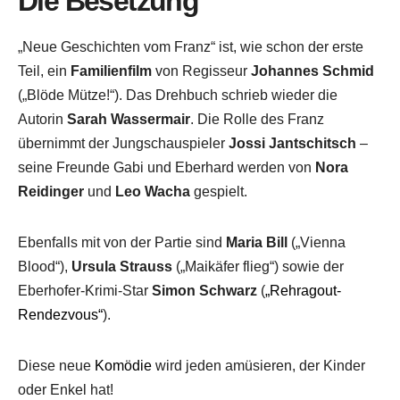
Die Besetzung
„Neue Geschichten vom Franz“ ist, wie schon der erste
Teil, ein
Familienfilm
von Regisseur
Johannes Schmid
(„Blöde Mütze!“). Das Drehbuch schrieb wieder die
Autorin
Sarah Wassermair
. Die Rolle des Franz
übernimmt der Jungschauspieler
Jossi Jantschitsch
–
seine Freunde Gabi und Eberhard werden von
Nora
Reidinger
und
Leo Wacha
gespielt.
Ebenfalls mit von der Partie sind
Maria Bill
(„Vienna
Blood“),
Ursula Strauss
(„Maikäfer flieg“) sowie der
Eberhofer-Krimi-Star
Simon Schwarz
(
„Rehragout-
Rendezvous“
).
Diese neue
Komödie
wird jeden amüsieren, der Kinder
oder Enkel hat!