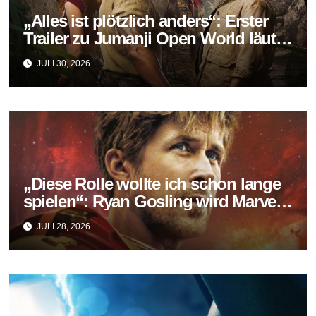
„Alles ist plötzlich anders“: Erster
Trailer zu Jumanji Open World läutet
das Finale der Reihe ein
JULI 30, 2026
„Diese Rolle wollte ich schon lange
spielen“: Ryan Gosling wird Marvels
neuer Ghost Rider
JULI 28, 2026