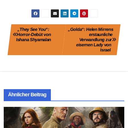
Beitragsnavigation
„They See You“:
„Golda“: Helen Mirrens
Horror-Debüt von
erstaunliche
Ishana Shyamalan
Verwandlung zur
eisernen Lady von
Israel
Ähnlicher Beitrag