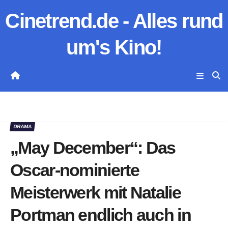
Zum
Cinetrend.de - Alles rund
Inhalt
springen
um's Kino!
DRAMA
„May December“: Das
Oscar-nominierte
Meisterwerk mit Natalie
Portman endlich auch in