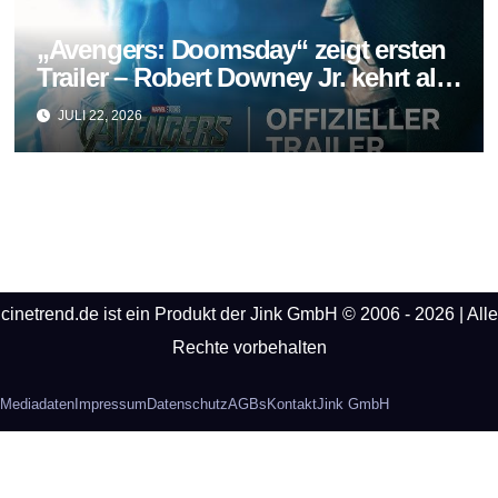
„Avengers: Doomsday“ zeigt ersten
Trailer – Robert Downey Jr. kehrt als
Doctor Doom zurück
JULI 22, 2026
cinetrend.de ist ein Produkt der Jink GmbH © 2006 - 2026 | Alle
Rechte vorbehalten
Mediadaten
Impressum
Datenschutz
AGBs
Kontakt
Jink GmbH