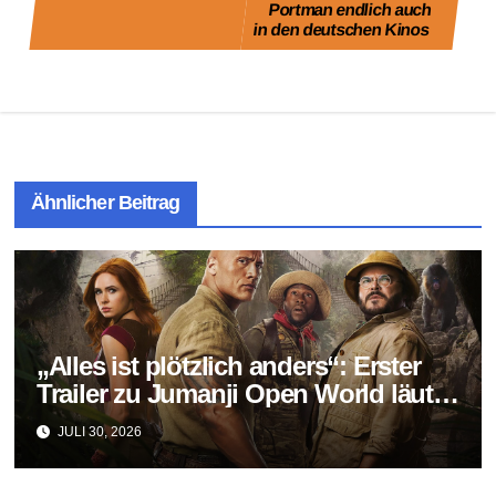
Portman endlich auch
in den deutschen Kinos
Ähnlicher Beitrag
„Alles ist plötzlich anders“: Erster
Trailer zu Jumanji Open World läutet
das Finale der Reihe ein
JULI 30, 2026