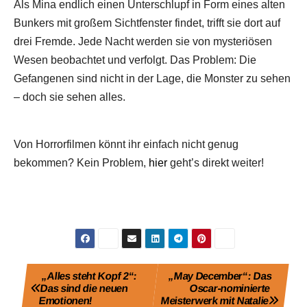
Als Mina endlich einen Unterschlupf in Form eines alten
Bunkers mit großem Sichtfenster findet, trifft sie dort auf
drei Fremde. Jede Nacht werden sie von mysteriösen
Wesen beobachtet und verfolgt. Das Problem: Die
Gefangenen sind nicht in der Lage, die Monster zu sehen
– doch sie sehen alles.
Von Horrorfilmen könnt ihr einfach nicht genug
bekommen? Kein Problem,
hier
geht’s direkt weiter!
Beitragsnavigation
„Alles steht Kopf 2“:
„May December“: Das
Das sind die neuen
Oscar-nominierte
Emotionen!
Meisterwerk mit Natalie