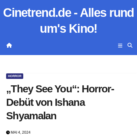
Zum
Cinetrend.de - Alles rund
Inhalt
springen
um's Kino!
HORROR
„They See You“: Horror-
Debüt von Ishana
Shyamalan
MAI 4, 2024