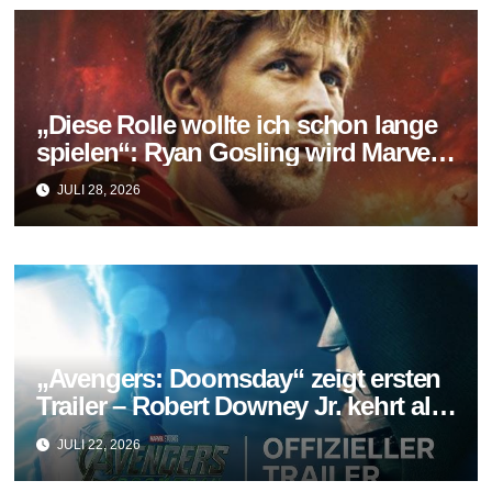
„Diese Rolle wollte ich schon lange
spielen“: Ryan Gosling wird Marvels
neuer Ghost Rider
JULI 28, 2026
„Avengers: Doomsday“ zeigt ersten
Trailer – Robert Downey Jr. kehrt als
Doctor Doom zurück
JULI 22, 2026