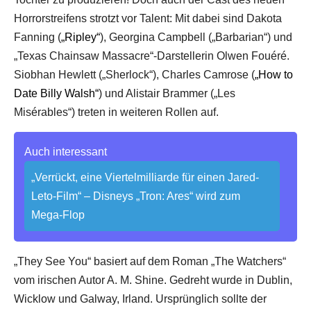
Horrorstreifens strotzt vor Talent: Mit dabei sind Dakota
Fanning (
„Ripley“
), Georgina Campbell („Barbarian“) und
„Texas Chainsaw Massacre“-Darstellerin Olwen Fouéré.
Siobhan Hewlett („Sherlock“), Charles Camrose (
„How to
Date Billy Walsh“
) und Alistair Brammer („Les
Misérables“) treten in weiteren Rollen auf.
Auch interessant
„Verrückt, eine Viertelmilliarde für einen Jared-
Leto-Film“ – Disneys „Tron: Ares“ wird zum
Mega-Flop
„They See You“ basiert auf dem Roman „The Watchers“
vom irischen Autor A. M. Shine. Gedreht wurde in Dublin,
Wicklow und Galway, Irland. Ursprünglich sollte der