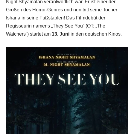
Night Shyamalan verantwortlich war. Er ist einer der
Größen des Horror-Genres und nun tritt seine Tocher
Ishana in seine Fußstapfen! Das Filmdebüt der
Regisseurin namens „They See You“ (OT: „The
Watchers“) startet am
13. Juni
in den deutschen Kinos.