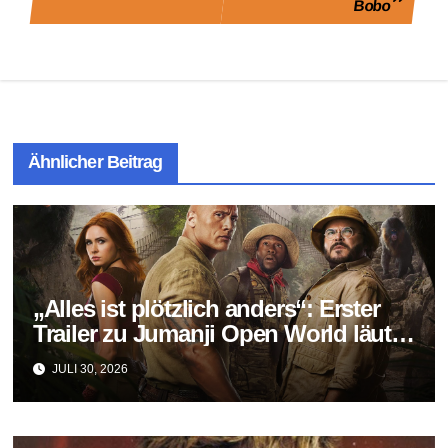
Bobo
Ähnlicher Beitrag
„Alles ist plötzlich anders“: Erster
Trailer zu Jumanji Open World läutet
das Finale der Reihe ein
JULI 30, 2026