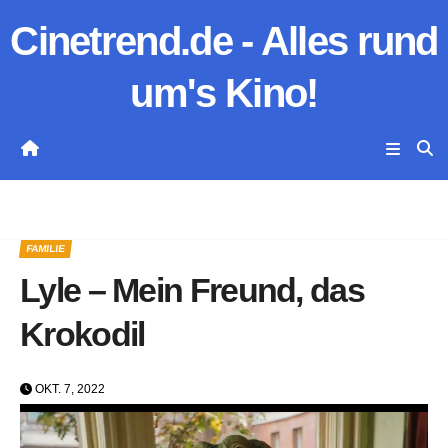
Zum
Cinetrend.de - Alles rund
Inhalt
springen
um's Kino!
FAMILIE
Lyle – Mein Freund, das
Krokodil
OKT. 7, 2022