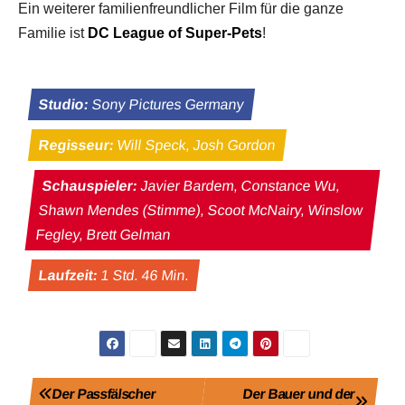
Ein weiterer familienfreundlicher Film für die ganze
Familie ist
DC League of Super-Pets
!
Studio:
Sony Pictures Germany
Regisseur:
Will Speck, Josh Gordon
Schauspieler:
Javier Bardem, Constance Wu,
Shawn Mendes (Stimme), Scoot McNairy, Winslow
Fegley, Brett Gelman
Laufzeit:
1 Std. 46 Min.
Beitragsnavigation
Der Passfälscher
Der Bauer und der