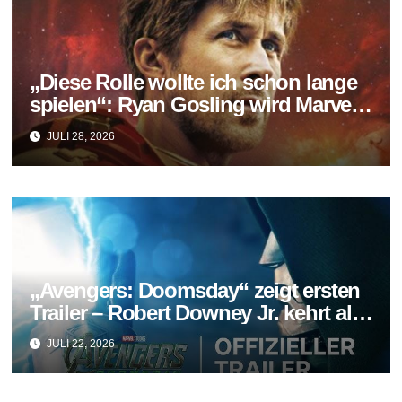
„Diese Rolle wollte ich schon lange
spielen“: Ryan Gosling wird Marvels
neuer Ghost Rider
JULI 28, 2026
„Avengers: Doomsday“ zeigt ersten
Trailer – Robert Downey Jr. kehrt als
Doctor Doom zurück
JULI 22, 2026