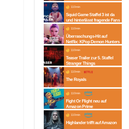
Folgen auf Amazon
110min
Squid Game Staffel 3 ist da
und hinterlässt fragende Fans
110min
Überraschungs-Hit auf
Netflix: KPop Demon Hunters
110min
Teaser Trailer zur 5. Staffel
Stranger Things
110min
The Royals
110min
Fight Or Flight neu auf
Amazon Prime
110min
Highlander trifft auf Amazon