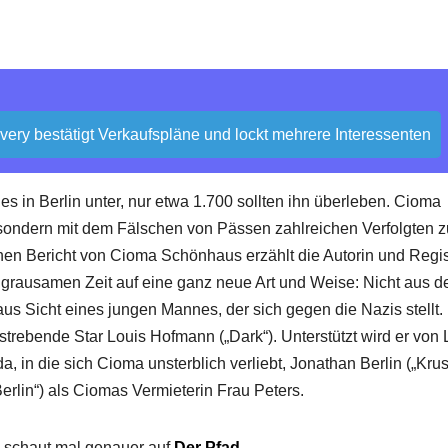
overy bestätigt Verkaufspläne und lockt mehrere Interessenten
 in Berlin unter, nur etwa 1.700 sollten ihn überleben. Cioma
, sondern mit dem Fälschen von Pässen zahlreichen Verfolgten z
hen Bericht von Cioma Schönhaus erzählt die Autorin und Regi
grausamen Zeit auf eine ganz neue Art und Weise: Nicht aus de
us Sicht eines jungen Mannes, der sich gegen die Nazis stellt.
trebende Star Louis Hofmann („Dark“). Unterstützt wird er von
 in die sich Cioma unsterblich verliebt, Jonathan Berlin („Krus
lin“) als Ciomas Vermieterin Frau Peters.
 schaut mal genauer auf
Der Pfad
.