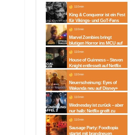
110min
King & Conqueror ist ein Fest
für Vikings- und GoT-Fans
110min
Marvel Zombies bringt
blutigen Horror ins MCU auf
Disney+
110min
House of Guinness – Steven
Knight entfesselt auf Netflix
die dunkle Seite einer
110min
Legende
Neuerscheinung: Eyes of
Wakanda neu auf Disney+
110min
Wednesday ist zurück – aber
nur halb: Netflix greift zu
neuem Serien-Trick
110min
Sausage Party: Foodtopia
startet mit brandneuen