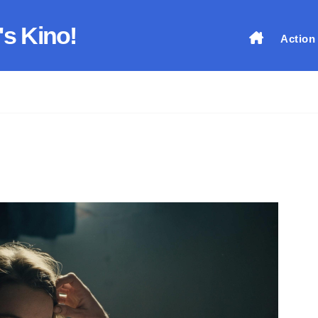
's Kino!
Action