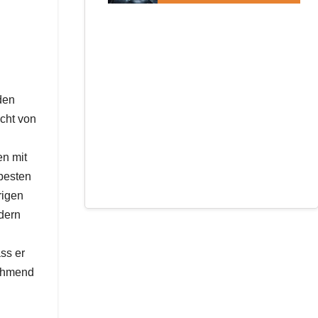
den
cht von
en mit
 besten
rigen
ndern
ss er
nehmend