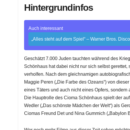
Hintergrundinfos
Auch interessant
„Alles steht auf dem Spiel“ – Warner Bros. Disc
Geschätzt 7.000 Juden tauchten während des Krieges
Schönhaus hat dabei nicht nur sich selbst gerettet
verholfen. Nach dem gleichnamigen autobiografisc
Maggie Peren („Die Farbe des Ozeans“) von dieser 
eines Täters und auch nicht eines Opfers, sondern a
Die Hauptrolle des Cioma Schönhaus spielt der aufs
Wedler („Das schönste Mädchen der Welt“) als Gerda,
Ciomas Freund Det und Nina Gummich („Babylon Ber
Wer noch mehr Filme aus dieser Zeit sehen möchte