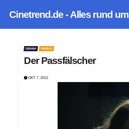
Zum
Cinetrend.de - Alles rund um
Inhalt
springen
DRAMA
FAMILIE
Der Passfälscher
OKT. 7, 2022