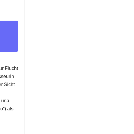
ur Flucht
sseurin
r Sicht
 Luna
o“) als