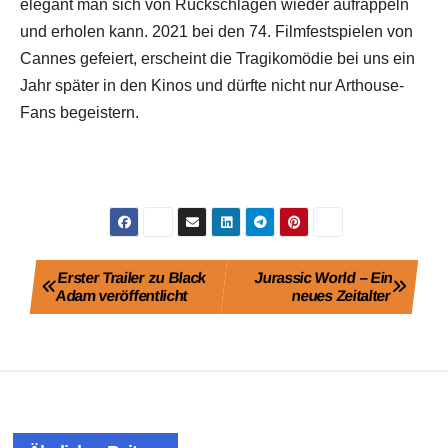
elegant man sich von Rückschlägen wieder aufrappeln
und erholen kann. 2021 bei den 74. Filmfestspielen von
Cannes gefeiert, erscheint die Tragikomödie bei uns ein
Jahr später in den Kinos und dürfte nicht nur Arthouse-
Fans begeistern.
Beitragsnavigation
Erster Trailer zu Black
Jurassic World – Ein
Adam veröffentlicht
neues Zeitalter