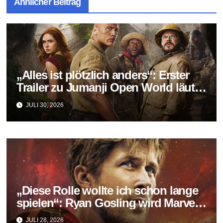
Ähnlicher Beitrag
„Alles ist plötzlich anders“: Erster
Trailer zu Jumanji Open World läutet
das Finale der Reihe ein
JULI 30, 2026
„Diese Rolle wollte ich schon lange
spielen“: Ryan Gosling wird Marvels
neuer Ghost Rider
JULI 28, 2026