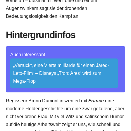
vorne an – diesmal mit viel Ironie und einem
Augenzwinkern sagt sie der drohenden
Bedeutungslosigkeit den Kampf an.
Hintergrundinfos
Auch interessant
„Verrückt, eine Viertelmilliarde für einen Jared-
Leto-Film“ – Disneys „Tron: Ares“ wird zum
Mega-Flop
Regisseur Bruno Dumont inszeniert mit
France
eine
moderne Heldengeschichte um eine zwar gefallene, aber
nicht verlorene Frau. Mit viel Witz und satirischem Humor
auf die heutige Arbeitswelt zeigt er uns, wie schnell und