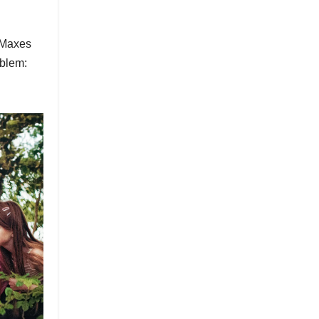
 Maxes
oblem: