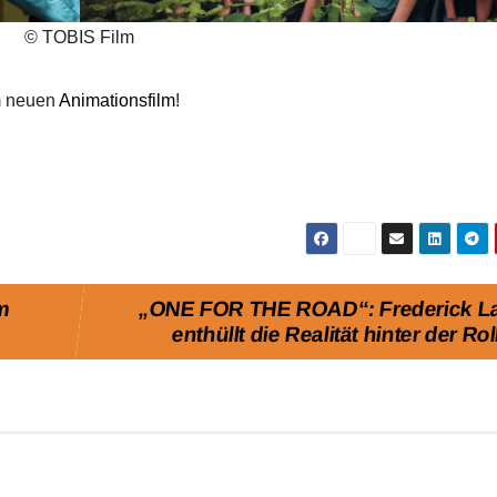
© TOBIS Film
em neuen
Animationsfilm
!
am
„ONE FOR THE ROAD“: Frederick L
enthüllt die Realität hinter der Rol