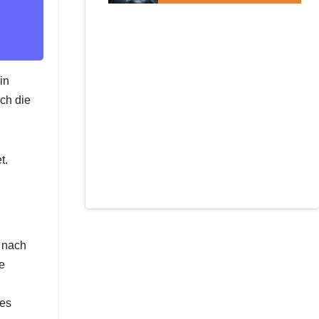
in
och die
t.
g nach
e
des