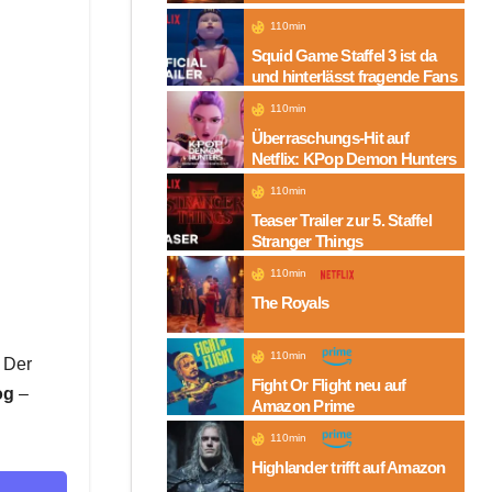
Folgen auf Amazon
110min
Squid Game Staffel 3 ist da
und hinterlässt fragende Fans
110min
Überraschungs-Hit auf
Netflix: KPop Demon Hunters
110min
Teaser Trailer zur 5. Staffel
Stranger Things
110min
The Royals
110min
. Der
Fight Or Flight neu auf
og
–
Amazon Prime
110min
Highlander trifft auf Amazon