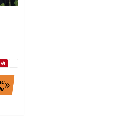
au
le