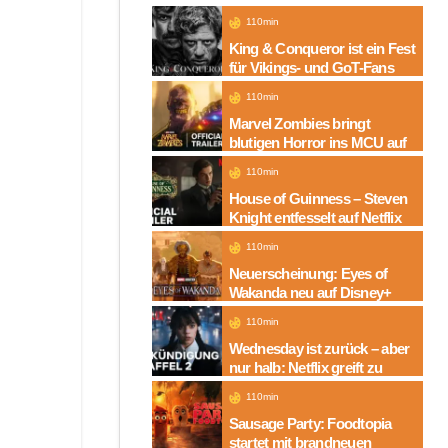
110min
King & Conqueror ist ein Fest
für Vikings- und GoT-Fans
110min
Marvel Zombies bringt
blutigen Horror ins MCU auf
Disney+
110min
House of Guinness – Steven
Knight entfesselt auf Netflix
die dunkle Seite einer
110min
Legende
Neuerscheinung: Eyes of
Wakanda neu auf Disney+
110min
Wednesday ist zurück – aber
nur halb: Netflix greift zu
neuem Serien-Trick
110min
Sausage Party: Foodtopia
startet mit brandneuen