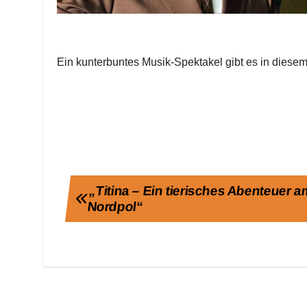
Ein kunterbuntes Musik-Spektakel gibt es in dies
Beitragsnavigation
„Titina – Ein tierisches Abenteuer 
Nordpol“