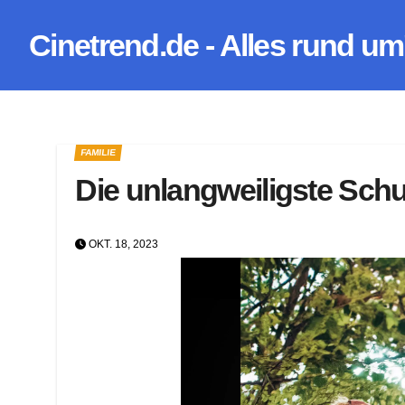
Zum
Cinetrend.de - Alles rund um
Inhalt
springen
FAMILIE
Die unlangweiligste Schu
OKT. 18, 2023