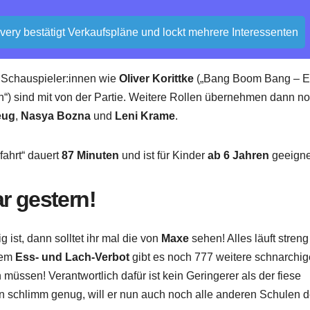
overy bestätigt Verkaufspläne und lockt mehrere Interessenten
h Schauspieler:innen wie
Oliver Korittke
(„Bang Boom Bang – E
lin“) sind mit von der Partie. Weitere Rollen übernehmen dann n
eug
,
Nasya Bozna
und
Leni Krame
.
fahrt“ dauert
87 Minuten
und ist für Kinder
ab 6 Jahren
geeigne
r gestern!
 ist, dann solltet ihr mal die von
Maxe
sehen! Alles läuft stren
dem
Ess- und Lach-Verbot
gibt es noch 777 weitere schnarchig
müssen! Verantwortlich dafür ist kein Geringerer als der fiese
on schlimm genug, will er nun auch noch alle anderen Schulen 