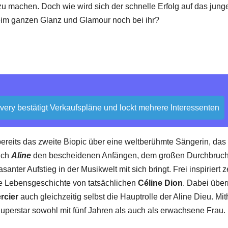
 zu machen. Doch wie wird sich der schnelle Erfolg auf das jung
eim ganzen Glanz und Glamour noch bei ihr?
overy bestätigt Verkaufspläne und lockt mehrere Interessenten
ereits das zweite Biopic über eine weltberühmte Sängerin, das
sich
Aline
den bescheidenen Anfängen, dem großen Durchbruch
nter Aufstieg in der Musikwelt mit sich bringt. Frei inspiriert z
die Lebensgeschichte von tatsächlichen
Céline Dion
. Dabei übe
rcier
auch gleichzeitig selbst die Hauptrolle der Aline Dieu. Mith
n Superstar sowohl mit fünf Jahren als auch als erwachsene Frau.