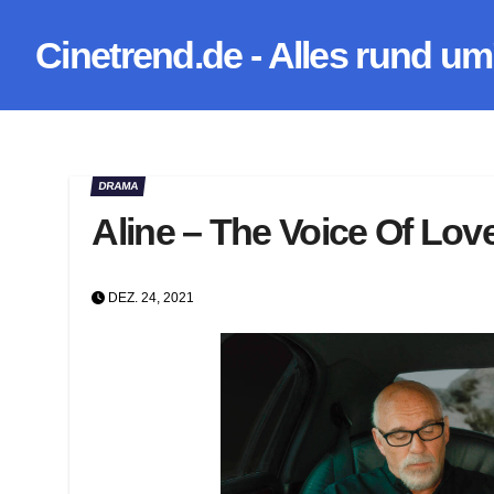
Zum
Cinetrend.de - Alles rund um
Inhalt
springen
DRAMA
Aline – The Voice Of Lov
DEZ. 24, 2021