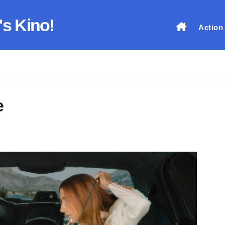
's Kino!
Action
e