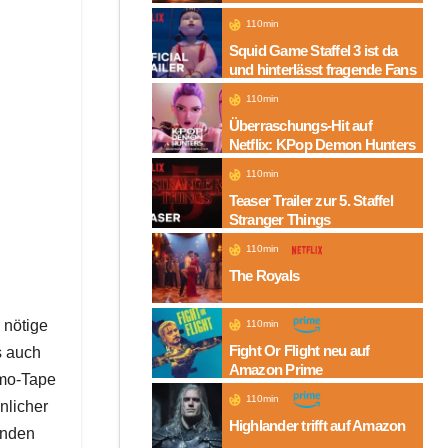
Folgen auf Amazon
110min
Squid Game Staffel 3 ist da
und hinterlässt fragende Fans
110min
Überraschungs-Hit auf
Netflix: KPop Demon Hunters
110min
Teaser Trailer zur 5. Staffel
Stranger Things
110min
The Royals
 nötige
110min
Fight Or Flight neu auf
s auch
Amazon Prime
emo-Tape
110min
nlicher
Highlander trifft auf Amazon
enden