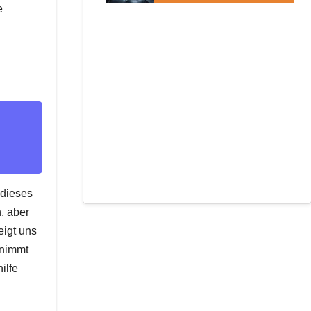
e
 dieses
, aber
eigt uns
rnimmt
ilfe