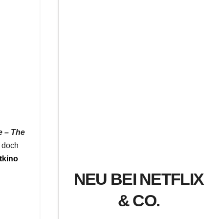
e – The
, doch
tkino
NEU BEI NETFLIX
& CO.