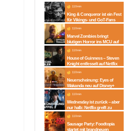
110min
King & Conqueror ist ein Fest
für Vikings- und GoT-Fans
110min
Marvel Zombies bringt
blutigen Horror ins MCU auf
Disney+
110min
House of Guinness – Steven
Knight entfesselt auf Netflix
die dunkle Seite einer
110min
Legende
Neuerscheinung: Eyes of
Wakanda neu auf Disney+
110min
Wednesday ist zurück – aber
nur halb: Netflix greift zu
neuem Serien-Trick
110min
Sausage Party: Foodtopia
startet mit brandneuen