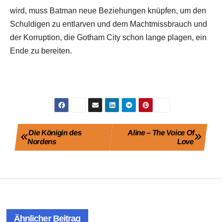
wird, muss Batman neue Beziehungen knüpfen, um den
Schuldigen zu entlarven und dem Machtmissbrauch und
der Korruption, die Gotham City schon lange plagen, ein
Ende zu bereiten.
Beitragsnavigation
Die Königin des
Aline – The Voice Of
Nordens
Love
Ähnlicher Beitrag