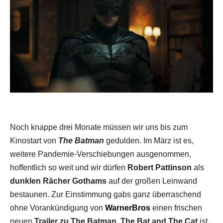
Noch knappe drei Monate müssen wir uns bis zum
Kinostart von
The Batman
gedulden. Im März ist es,
weitere Pandemie-Verschiebungen ausgenommen,
hoffentlich so weit und wir dürfen
Robert Pattinson
als
dunklen Rächer Gothams
auf der großen Leinwand
bestaunen. Zur Einstimmung gabs ganz überraschend
ohne Vorankündigung von
WarnerBros
einen frischen
neuen
Trailer zu The Batman
.
The Bat and The Cat
ist