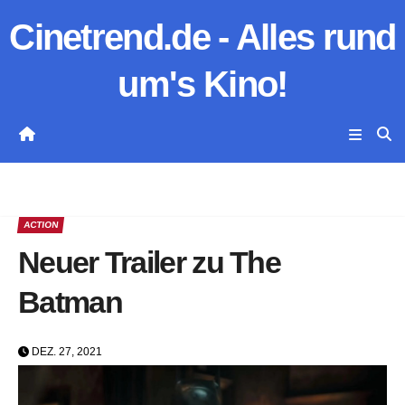
Zum
Cinetrend.de - Alles rund
Inhalt
springen
um's Kino!
ACTION
Neuer Trailer zu The
Batman
DEZ. 27, 2021