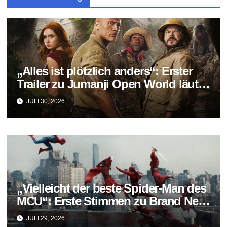
„Alles ist plötzlich anders“: Erster
Trailer zu Jumanji Open World läutet
das Finale der Reihe ein
JULI 30, 2026
„Vielleicht der beste Spider-Man des
MCU“: Erste Stimmen zu Brand New
Day fallen überraschend positiv aus
JULI 29, 2026