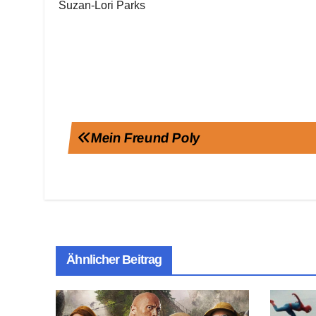
Suzan-Lori Parks
Beitragsnavigation
Mein Freund Poly
Ähnlicher Beitrag