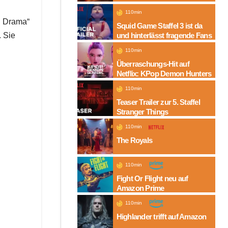
Folgen auf Amazon
110min
in Drama“
Squid Game Staffel 3 ist da
. Sie
und hinterlässt fragende Fans
110min
Überraschungs-Hit auf
Netflix: KPop Demon Hunters
110min
Teaser Trailer zur 5. Staffel
Stranger Things
110min
The Royals
110min
Fight Or Flight neu auf
Amazon Prime
110min
Highlander trifft auf Amazon