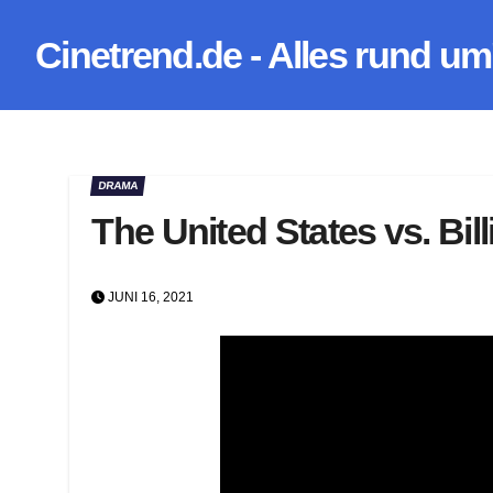
Zum
Cinetrend.de - Alles rund um
Inhalt
springen
DRAMA
The United States vs. Bill
JUNI 16, 2021