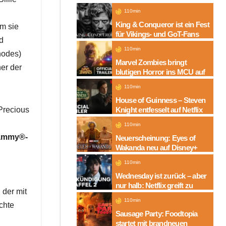
110min
King & Conqueror ist ein Fest
em sie
für Vikings- und GoT-Fans
ed
110min
hodes)
Marvel Zombies bringt
er der
blutigen Horror ins MCU auf
Disney+
110min
House of Guinness – Steven
„Precious
Knight entfesselt auf Netflix
die dunkle Seite einer
110min
Legende
rammy®-
Neuerscheinung: Eyes of
Wakanda neu auf Disney+
110min
Wednesday ist zurück – aber
a
nur halb: Netflix greift zu
 der mit
neuem Serien-Trick
110min
chte
Sausage Party: Foodtopia
startet mit brandneuen