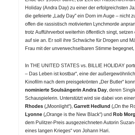
Holiday (Andra Day) zu einer der erfolgreichsten J
die gefeierte „Lady Day” ein Dorn im Auge – nicht zu
offen die rassistisch motivierten Lynchmorde anpra
trotz Aufführverbot weiterhin öffentlich singt, se
auf sie an. Er soll ihre Schwäche für Drogen und 
Frau mit der unverwechselbaren Stimme begegnet, ve
In THE UNITED STATES vs. BILLIE HOLIDAY portr
– Das Leben ist kostbar“, eine der außergewöhnlich
Kinofilm nach dem preisgekrönten „Der Butler“ kon
nominierte Soulsängerin Andra Day
, deren Singl
Schauspielerin. Unterstützt wird sie dabei von e
Rhodes
(„Moonlight“),
Garrett Hedlund
(„On the R
Lyonne
(„Orange is the New Black“) und
Rob Mor
dem Pulitzer-Preis ausgezeichneten Autorin Suzan-
eines langen Krieges“ von Johann Hari.