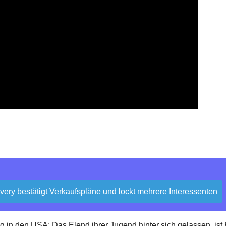
overy bestätigt Verkaufspläne und lockt mehrere Interessenten
 in den USA: Das Elend ihrer Jugend hinter sich gelassen, ist B