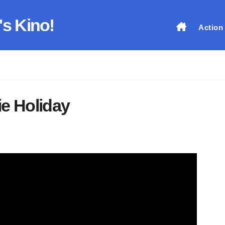
's Kino!
Action
ie Holiday