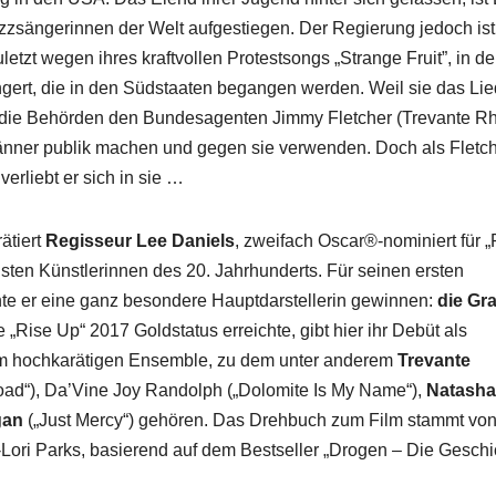
azzsängerinnen der Welt aufgestiegen. Der Regierung jedoch ist
letzt wegen ihres kraftvollen Protestsongs „Strange Fruit”, in d
ngert, die in den Südstaaten begangen werden. Weil sie das Li
tzen die Behörden den Bundesagenten Jimmy Fletcher (Trevante R
Männer publik machen und gegen sie verwenden. Doch als Fletch
rliebt er sich in sie …
ätiert
Regisseur Lee Daniels
, zweifach Oscar®-nominiert für 
sten Künstlerinnen des 20. Jahrhunderts. Für seinen ersten
nte er eine ganz besondere Hauptdarstellerin gewinnen:
die G
e „Rise Up“ 2017 Goldstatus erreichte, gibt hier ihr Debüt als
inem hochkarätigen Ensemble, zu dem unter anderem
Trevante
oad“), Da’Vine Joy Randolph („Dolomite Is My Name“),
Natash
gan
(„Just Mercy“) gehören. Das Drehbuch zum Film stammt von
Lori Parks, basierend auf dem Bestseller „Drogen – Die Geschi