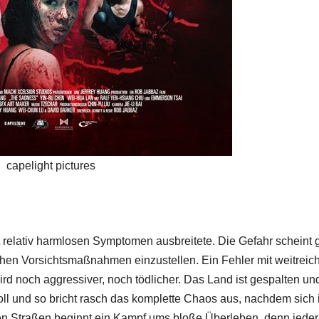
capelight pictures
mit relativ harmlosen Symptomen ausbreitete. Die Gefahr scheint
ichen Vorsichtsmaßnahmen einzustellen. Ein Fehler mit weitrei
rd noch aggressiver, noch tödlicher. Das Land ist gespalten un
ll und so bricht rasch das komplette Chaos aus, nachdem sich
n Straßen beginnt ein Kampf ums bloße Überleben, denn jeder,