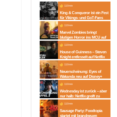
110min
King & Conqueror ist ein Fest
für Vikings- und GoT-Fans
110min
Marvel Zombies bringt
blutigen Horror ins MCU auf
Disney+
110min
House of Guinness – Steven
Knight entfesselt auf Netflix
die dunkle Seite einer
110min
Legende
Neuerscheinung: Eyes of
Wakanda neu auf Disney+
110min
Wednesday ist zurück – aber
nur halb: Netflix greift zu
neuem Serien-Trick
110min
Sausage Party: Foodtopia
startet mit brandneuen