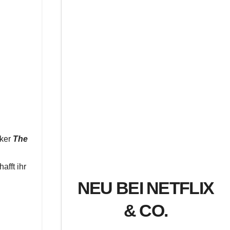
cker
The
afft ihr
NEU BEI NETFLIX
& CO.