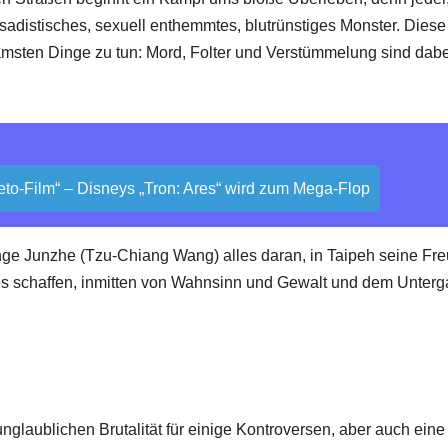
 sadistisches, sexuell enthemmtes, blutrünstiges Monster. Diese
amsten Dinge zu tun: Mord, Folter und Verstümmelung sind dabe
-Leto-Film“ – Disneys „Tron: Ares“ wird zum Mega-Flop
nge Junzhe (Tzu-Chiang Wang) alles daran, in Taipeh seine Fr
 es schaffen, inmitten von Wahnsinn und Gewalt und dem Unter
nglaublichen Brutalität für einige Kontroversen, aber auch ein