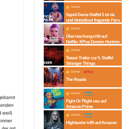
Folgen auf Amazon
110min
Squid Game Staffel 3 ist da
und hinterlässt fragende Fans
110min
Überraschungs-Hit auf
Netflix: KPop Demon Hunters
110min
Teaser Trailer zur 5. Staffel
Stranger Things
110min
The Royals
110min
 gebannt
Fight Or Flight neu auf
chenden
Amazon Prime
d weiß
110min
 immer
Highlander trifft auf Amazon
 der mit