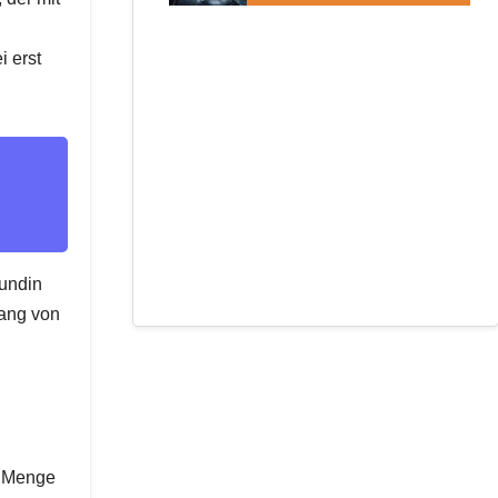
i erst
eundin
gang von
e Menge