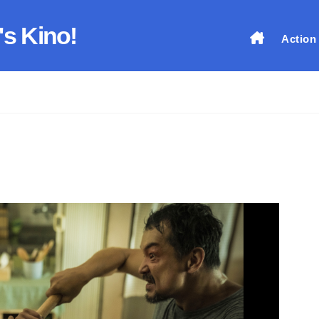
's Kino!
Action