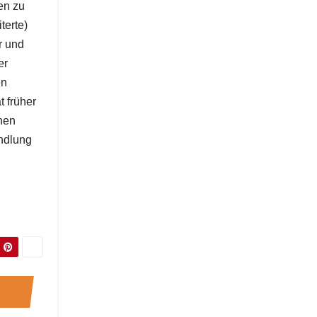
en zu
terte)
r und
er
en
t früher
onen
andlung