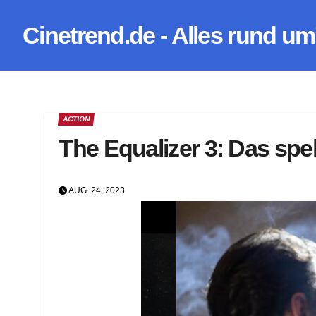
Zum
Cinetrend.de - Alles rund um
Inhalt
springen
ACTION
The Equalizer 3: Das spe
AUG. 24, 2023