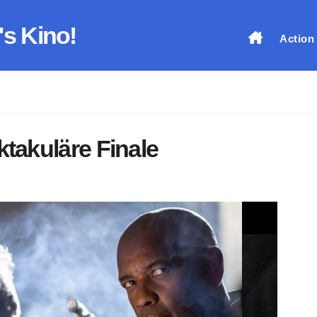
's Kino!
Action
ktakuläre Finale