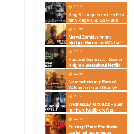
110min
King & Conqueror ist ein Fest
für Vikings- und GoT-Fans
110min
Marvel Zombies bringt
blutigen Horror ins MCU auf
Disney+
110min
House of Guinness – Steven
Knight entfesselt auf Netflix
die dunkle Seite einer
110min
Legende
Neuerscheinung: Eyes of
Wakanda neu auf Disney+
110min
Wednesday ist zurück – aber
nur halb: Netflix greift zu
neuem Serien-Trick
110min
Sausage Party: Foodtopia
startet mit brandneuen