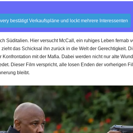
overy bestätigt Verkaufspläne und lockt mehrere Interessenten
ch Süditalien. Hier versucht McCall, ein ruhiges Leben fernab 
zieht das Schicksal ihn zurück in die Welt der Gerechtigkeit. D
er Konfrontation mit der Mafia. Dabei werden nicht nur alte Wun
et. Dieser Film verspricht, alle losen Enden der vorherigen Fi
nnerung bleibt.