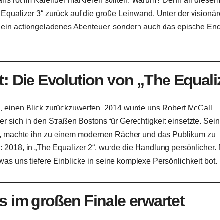
fans rot im Kalender markieren sollten. Warum? Denn an diese
Equalizer 3“ zurück auf die große Leinwand. Unter der visionä
r ein actiongeladenes Abenteuer, sondern auch das epische End
t: Die Evolution von „The Equali
ch, einen Blick zurückzuwerfen. 2014 wurde uns Robert McCall
er sich in den Straßen Bostons für Gerechtigkeit einsetzte. Sei
eren, machte ihn zu einem modernen Rächer und das Publikum zu
: 2018, in „The Equalizer 2“, wurde die Handlung persönlicher.
s uns tiefere Einblicke in seine komplexe Persönlichkeit bot.
s im großen Finale erwartet