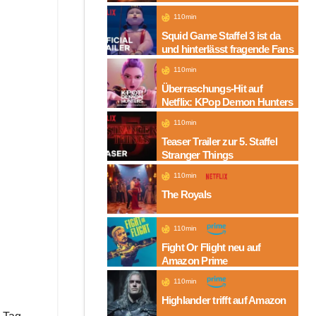
Folgen auf Amazon
110min
Squid Game Staffel 3 ist da
und hinterlässt fragende Fans
110min
Überraschungs-Hit auf
Netflix: KPop Demon Hunters
110min
Teaser Trailer zur 5. Staffel
Stranger Things
110min
The Royals
110min
Fight Or Flight neu auf
Amazon Prime
110min
Highlander trifft auf Amazon