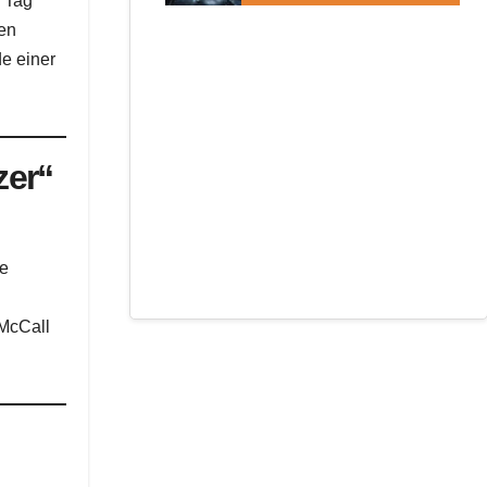
m Tag
ren
e einer
zer“
ne
 McCall