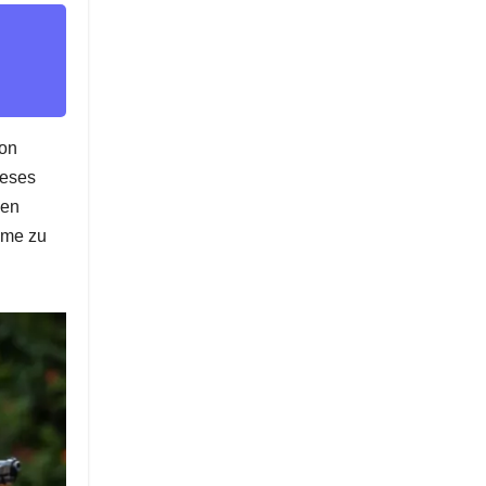
von
ieses
den
lme zu