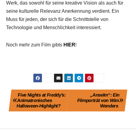
Werk, das sowohl für seine kreative Vision als auch für
seine kulturelle Relevanz Anerkennung verdient. Ein
Muss für jeden, der sich für die Schnittstelle von
Technologie und Menschlichkeit interessiert.
Noch mehr zum Film gibts
H
IER
!
Beitragsnavigation
Five Nights at Freddy’s:
„Anselm“: Ein
Animatronisches
Filmporträt von Wim
Halloween-Highlight?
Wenders