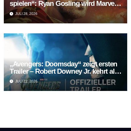
spielen“: Ryan Gosling wird Marvels
neuer Ghost Rider
JULI 28, 2026
„Avengers: Doomsday“ zeigt ersten
Trailer – Robert Downey Jr. kehrt als
Doctor Doom zurück
JULI 22, 2026