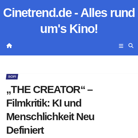
Zum
Cinetrend.de - Alles rund
Inhalt
springen
um's Kino!
SCIFI
„THE CREATOR“ –
Filmkritik: KI und
Menschlichkeit Neu
Definiert