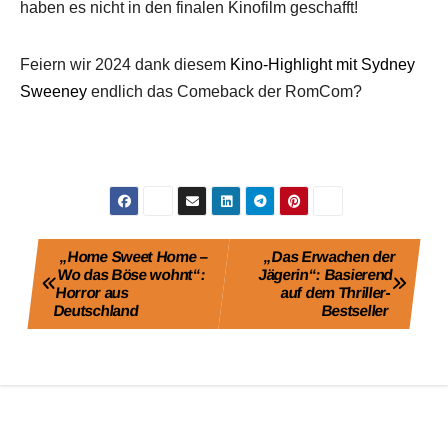
haben es nicht in den finalen Kinofilm geschafft!
Feiern wir 2024 dank diesem
Kino-Highlight mit Sydney
Sweeney
endlich das Comeback der RomCom?
Beitragsnavigation
„Home Sweet Home –
„Das Erwachen der
Wo das Böse wohnt“:
Jägerin“: Basierend
Horror aus
auf dem Thriller-
Deutschland
Bestseller