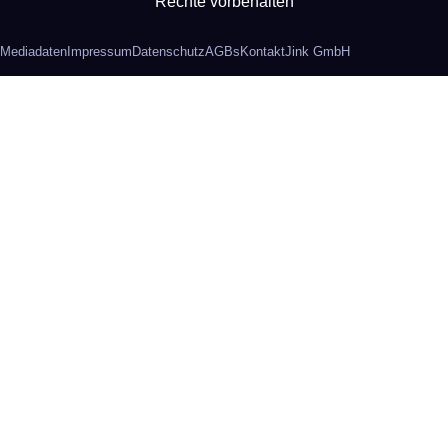
Rechte vorbehalten
Mediadaten
Impressum
Datenschutz
AGBs
Kontakt
Jink GmbH