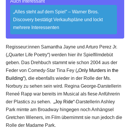
Auch interessant
„Alles steht auf dem Spiel“ – Warner Bros.
Discovery bestätigt Verkaufspläne und lockt
mehrere Interessenten
Regisseur:innen Samantha Jayne und Arturo Perez Jr.
(„Quarter Life Poetry“) werden hier ihr Spielfilmdebüt
geben. Das Drehbuch stammt wie schon 2004 aus der
Feder von Comedy-Star Tina Fey (
„Only Murders in the
Building“
), die ebenfalls wieder in der Rolle der Ms.
Norbury zu sehen sein wird. Regina George-Darstellerin
Reneé Rapp war bereits im Musical als fiese Anführerin
der Plastics zu sehen.
„Joy Ride“
-Darstellerin Ashley
Park mimte am Broadway hingegen noch Anhängsel
Gretchen Wieners, im Film übernimmt sie nun jedoch die
Rolle der Madame Park.