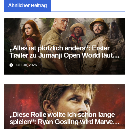
Ähnlicher Beitrag
„Alles ist plötzlich anders“: Erster
Trailer zu Jumanji Open World läutet
das Finale der Reihe ein
JULI 30, 2026
„Diese Rolle wollte ich schon lange
spielen“: Ryan Gosling wird Marvels
neuer Ghost Rider