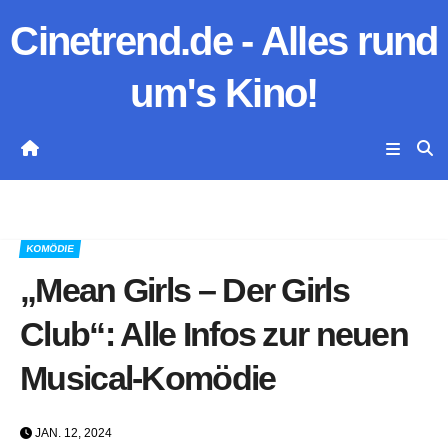
Zum
Cinetrend.de - Alles rund
Inhalt
springen
um's Kino!
KOMÖDIE
„Mean Girls – Der Girls
Club“: Alle Infos zur neuen
Musical-Komödie
JAN. 12, 2024