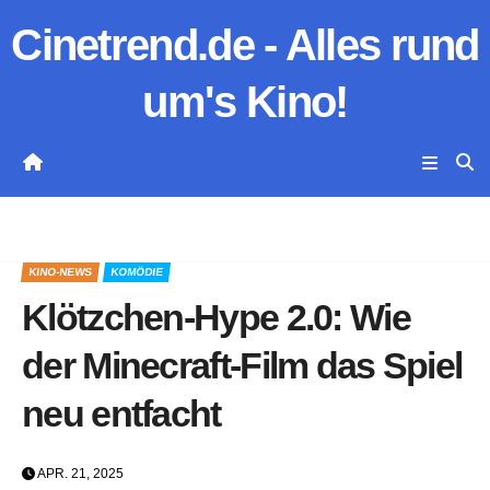
Zum
Cinetrend.de - Alles rund
Inhalt
springen
um's Kino!
KINO-NEWS
KOMÖDIE
Klötzchen-Hype 2.0: Wie
der Minecraft-Film das Spiel
neu entfacht
APR. 21, 2025