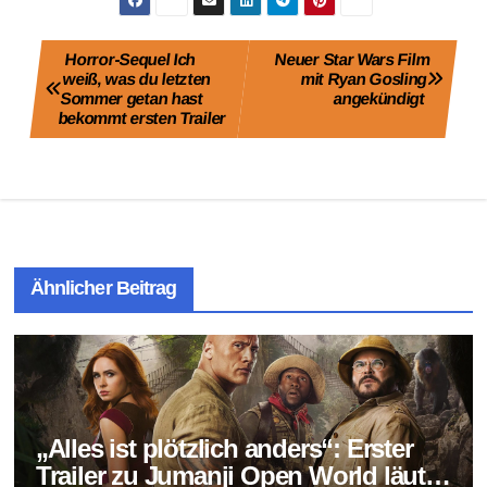
Beitragsnavigation
Horror-Sequel Ich
Neuer Star Wars Film
weiß, was du letzten
mit Ryan Gosling
Sommer getan hast
angekündigt
bekommt ersten Trailer
Ähnlicher Beitrag
„Alles ist plötzlich anders“: Erster
Trailer zu Jumanji Open World läutet