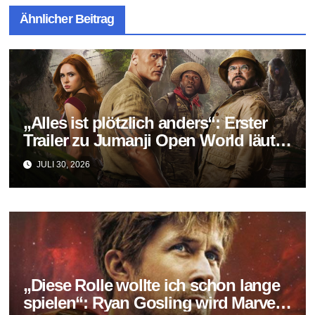
Ähnlicher Beitrag
„Alles ist plötzlich anders“: Erster
Trailer zu Jumanji Open World läutet
das Finale der Reihe ein
JULI 30, 2026
„Diese Rolle wollte ich schon lange
spielen“: Ryan Gosling wird Marvels