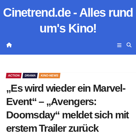
Zum
Cinetrend.de - Alles rund
Inhalt
springen
um's Kino!
ACTION
DRAMA
KINO-NEWS
„Es wird wieder ein Marvel-
Event“ – „Avengers:
Doomsday“ meldet sich mit
erstem Trailer zurück