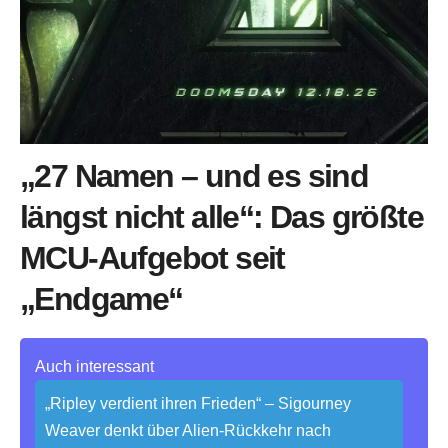
„27 Namen – und es sind
längst nicht alle“: Das größte
MCU-Aufgebot seit
„Endgame“
Auch interessant
„Ripley verdient ihren Frieden“ – Sigourney
Weaver denkt über Alien-Rückkehr nach