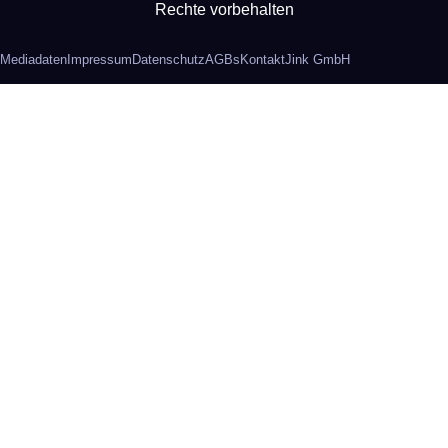
Rechte vorbehalten
Mediadaten
Impressum
Datenschutz
AGBs
Kontakt
Jink GmbH