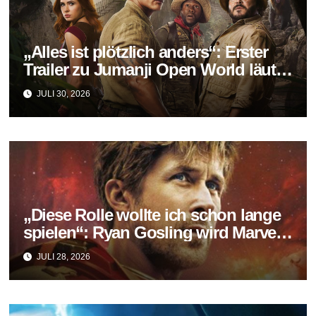
„Alles ist plötzlich anders“: Erster
Trailer zu Jumanji Open World läutet
das Finale der Reihe ein
JULI 30, 2026
„Diese Rolle wollte ich schon lange
spielen“: Ryan Gosling wird Marvels
neuer Ghost Rider
JULI 28, 2026