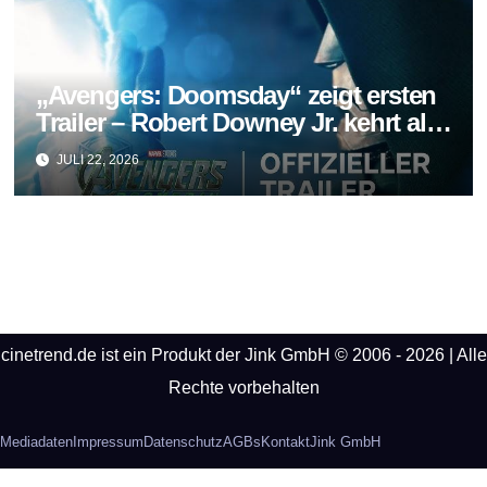
„Avengers: Doomsday“ zeigt ersten
Trailer – Robert Downey Jr. kehrt als
Doctor Doom zurück
JULI 22, 2026
cinetrend.de ist ein Produkt der Jink GmbH © 2006 - 2026 | Alle
Rechte vorbehalten
Mediadaten
Impressum
Datenschutz
AGBs
Kontakt
Jink GmbH