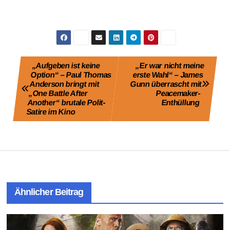
Beitragsnavigation
„Aufgeben ist keine
„Er war nicht meine
Option“ – Paul Thomas
erste Wahl“ – James
Anderson bringt mit
Gunn überrascht mit
„One Battle After
Peacemaker-
Another“ brutale Polit-
Enthüllung
Satire im Kino
Ähnlicher Beitrag