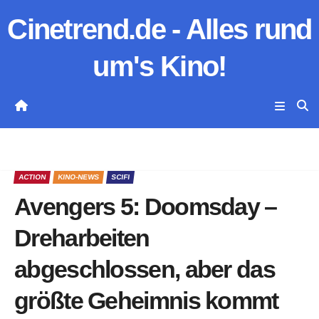
Zum
Cinetrend.de - Alles rund
Inhalt
springen
um's Kino!
ACTION
KINO-NEWS
SCIFI
Avengers 5: Doomsday –
Dreharbeiten
abgeschlossen, aber das
größte Geheimnis kommt