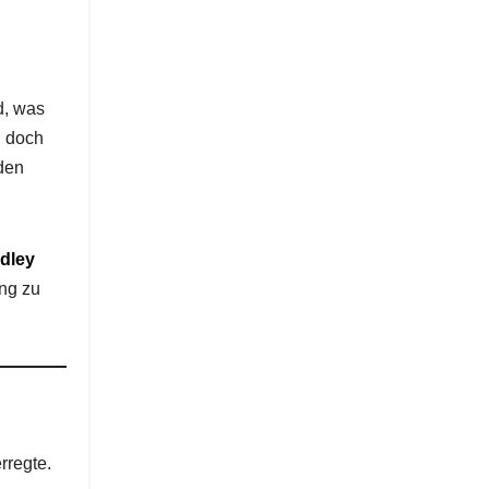
d, was
, doch
 den
dley
ng zu
rregte.