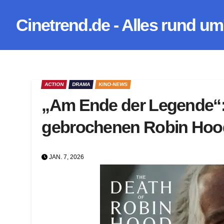
Zum
Cinetrend.de - Alles rund um
Inhalt
springen
ACTION
DRAMA
KINO-NEWS
„Am Ende der Legende“:
gebrochenen Robin Hoo
JAN. 7, 2026