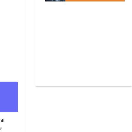
alt
te