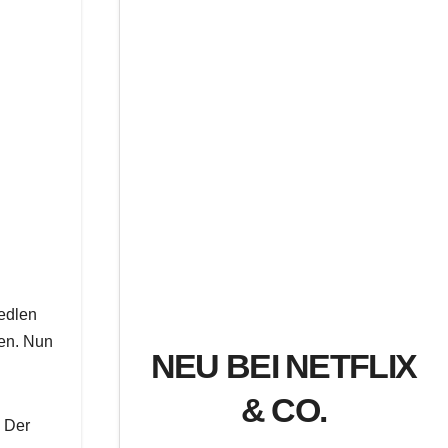
 edlen
ben. Nun
NEU BEI NETFLIX
& CO.
. Der