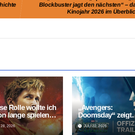
hichte
Blockbuster jagt den nächsten“ – d
Kinojahr 2026 im Überbli
se Rolle wollte ich
„Avengers:
n lange spielen“:
Doomsday“ zeigt
n Gosling wird
ersten Trailer – Ro
 28, 2026
JULI 22, 2026
vels neuer Ghost
Downey Jr. kehrt a