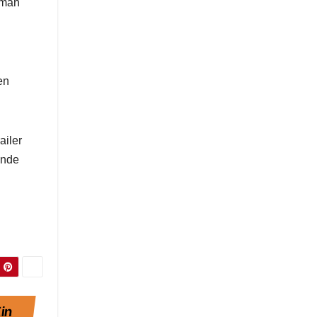
kman
en
ailer
ende
Ein