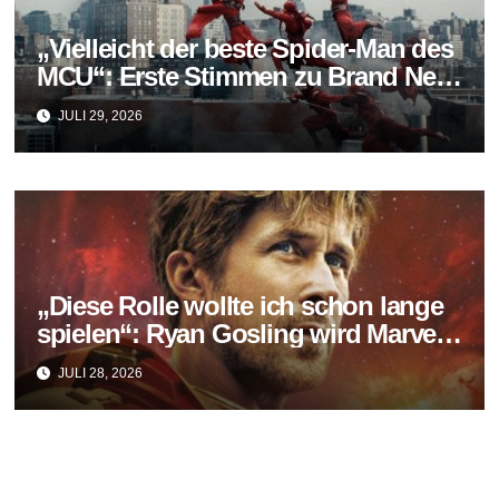
„Vielleicht der beste Spider-Man des
MCU“: Erste Stimmen zu Brand New
Day fallen überraschend positiv aus
JULI 29, 2026
„Diese Rolle wollte ich schon lange
spielen“: Ryan Gosling wird Marvels
neuer Ghost Rider
JULI 28, 2026