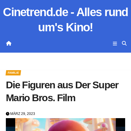
Zum
Cinetrend.de - Alles rund
Inhalt
springen
um's Kino!
FAMILIE
Die Figuren aus Der Super
Mario Bros. Film
MÄRZ 29, 2023