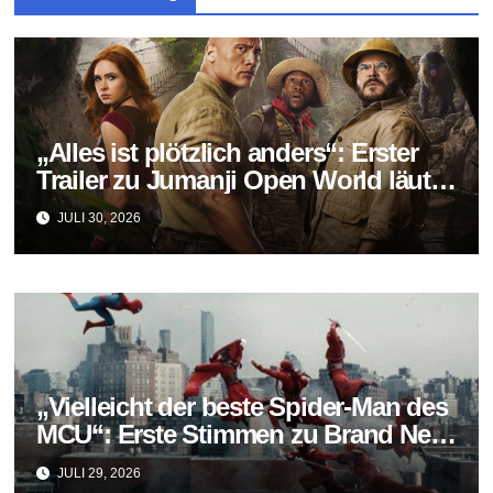
„Alles ist plötzlich anders“: Erster
Trailer zu Jumanji Open World läutet
das Finale der Reihe ein
JULI 30, 2026
„Vielleicht der beste Spider-Man des
MCU“: Erste Stimmen zu Brand New
Day fallen überraschend positiv aus
JULI 29, 2026