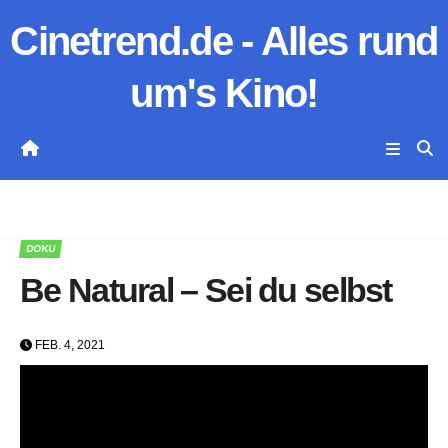
Zum
Cinetrend.de - Alles rund
Inhalt
springen
um's Kino!
DOKU
Be Natural – Sei du selbst
FEB. 4, 2021