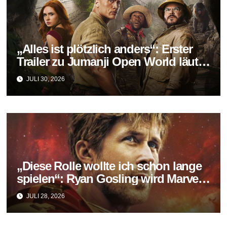
„Alles ist plötzlich anders“: Erster
Trailer zu Jumanji Open World läutet
das Finale der Reihe ein
JULI 30, 2026
„Diese Rolle wollte ich schon lange
spielen“: Ryan Gosling wird Marvels
neuer Ghost Rider
JULI 28, 2026