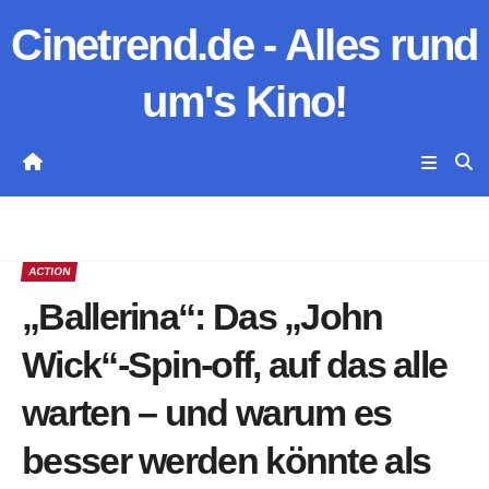
Zum
Cinetrend.de - Alles rund
Inhalt
springen
um's Kino!
ACTION
„Ballerina“: Das „John
Wick“-Spin-off, auf das alle
warten – und warum es
besser werden könnte als