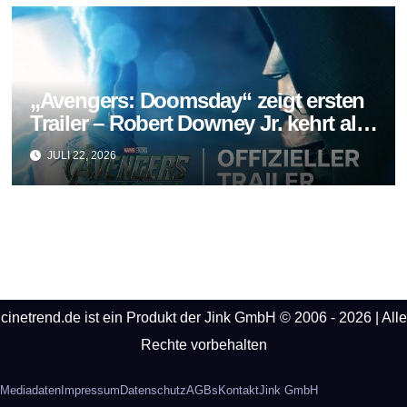
„Avengers: Doomsday“ zeigt ersten
Trailer – Robert Downey Jr. kehrt als
Doctor Doom zurück
JULI 22, 2026
cinetrend.de ist ein Produkt der Jink GmbH © 2006 - 2026 | Alle
Rechte vorbehalten
Mediadaten
Impressum
Datenschutz
AGBs
Kontakt
Jink GmbH