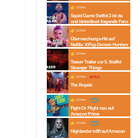
Folgen auf Amazon
110min
Squid Game Staffel 3 ist da
und hinterlässt fragende Fans
110min
Überraschungs-Hit auf
Netflix: KPop Demon Hunters
110min
Teaser Trailer zur 5. Staffel
Stranger Things
110min
The Royals
110min
Fight Or Flight neu auf
Amazon Prime
110min
Highlander trifft auf Amazon