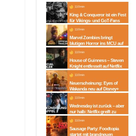
110min
King & Conqueror ist ein Fest
für Vikings- und GoT-Fans
110min
Marvel Zombies bringt
blutigen Horror ins MCU auf
Disney+
110min
House of Guinness – Steven
Knight entfesselt auf Netflix
die dunkle Seite einer
110min
Legende
Neuerscheinung: Eyes of
Wakanda neu auf Disney+
110min
Wednesday ist zurück – aber
nur halb: Netflix greift zu
neuem Serien-Trick
110min
Sausage Party: Foodtopia
startet mit brandneuen