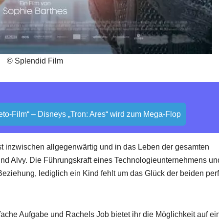
© Splendid Film
-Leto-Film“ – Disneys „Tron: Ares“ wird zum Mega-Flop
 ist inzwischen allgegenwärtig und in das Leben der gesamten
 und Alvy. Die Führungskraft eines Technologieunternehmens un
eziehung, lediglich ein Kind fehlt um das Glück der beiden perf
fache Aufgabe und Rachels Job bietet ihr die Möglichkeit auf ei