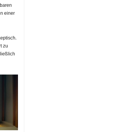
mbaren
n einer
eptisch.
t zu
ließlich