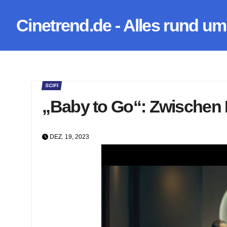
Zum
Cinetrend.de - Alles rund um
Inhalt
springen
SCIFI
„Baby to Go“: Zwischen
DEZ. 19, 2023