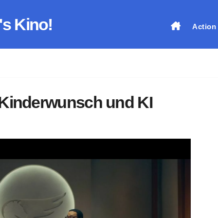
's Kino!
Action
 Kinderwunsch und KI