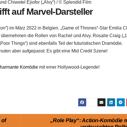
und Chiwetel Ejiofor („Alvy“) / © Splendid Film
fft auf Marvel-Darsteller
on“) im März 2022 in Belgien. „Game of Thrones“-Star Emilia C
r übernehmen die Rollen von Rachel und Alvy. Rosalie Craig („1
Poor Things“) sind ebenfalls Teil der futuristischen Dramödie.
nuten aber aufgepasst: Es gibt eine Mid Credit Szene!
harmante Komödie
mit einer Hollywood-Legende!
 of
„Role Play“: Action-Komödie m
vertauschten Roll