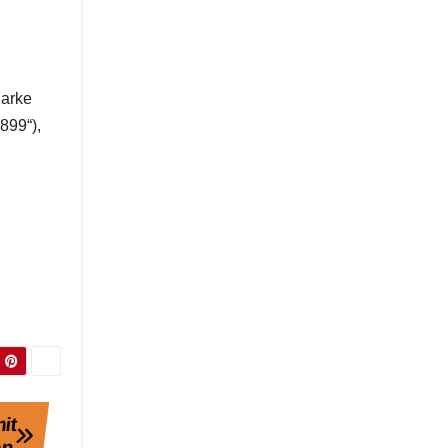
larke
899“),
it
en