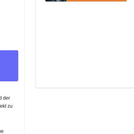
d der
ekt zu
ne