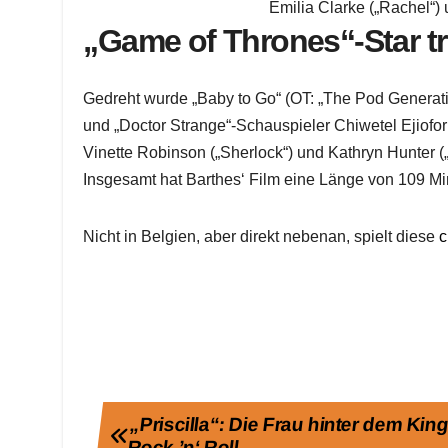
Emilia Clarke („Rachel“) 
„Game of Thrones“-Star tri
Gedreht wurde „Baby to Go“ (OT: „The Pod Generati
und „Doctor Strange“-Schauspieler Chiwetel Ejiofo
Vinette Robinson („Sherlock“) und Kathryn Hunter („
Insgesamt hat Barthes‘ Film eine Länge von 109 Mi
Nicht in Belgien, aber direkt nebenan, spielt diese
c
Beitragsnavigation
„Priscilla“: Die Frau hinter dem King
Rock ’n‘ Roll