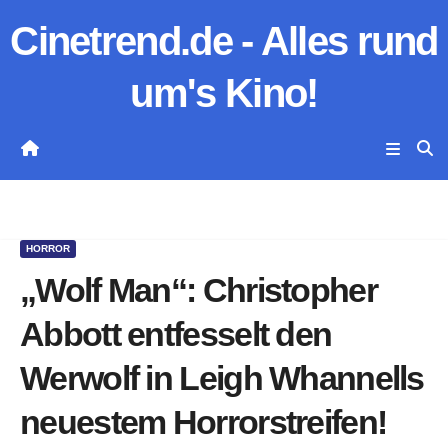
Zum
Cinetrend.de - Alles rund
Inhalt
springen
um's Kino!
HORROR
„Wolf Man“: Christopher
Abbott entfesselt den
Werwolf in Leigh Whannells
neuestem Horrorstreifen!