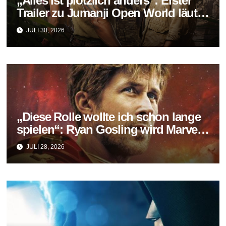
„Alles ist plötzlich anders“: Erster
Trailer zu Jumanji Open World läutet
das Finale der Reihe ein
JULI 30, 2026
„Diese Rolle wollte ich schon lange
spielen“: Ryan Gosling wird Marvels
neuer Ghost Rider
JULI 28, 2026