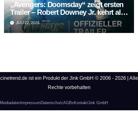
„Avengers: Doomsday“ zeigt ersten
Trailer – Robert Downey Jr. kehrt als
Doctor Doom zurück
JULI 22, 2026
cinetrend.de ist ein Produkt der Jink GmbH © 2006 - 2026 | Alle
Rechte vorbehalten
Mediadaten
Impressum
Datenschutz
AGBs
Kontakt
Jink GmbH