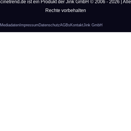
cinetrend.de ist ein Produkt der Jink GmbH © 2006 - 2026 | Alle
Rechte vorbehalten
Mediadaten
Impressum
Datenschutz
AGBs
Kontakt
Jink GmbH