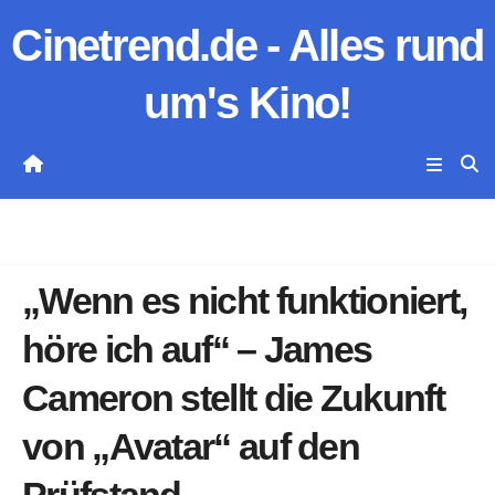
Zum
Cinetrend.de - Alles rund
Inhalt
springen
um's Kino!
„Wenn es nicht funktioniert,
höre ich auf“ – James
Cameron stellt die Zukunft
von „Avatar“ auf den
Prüfstand