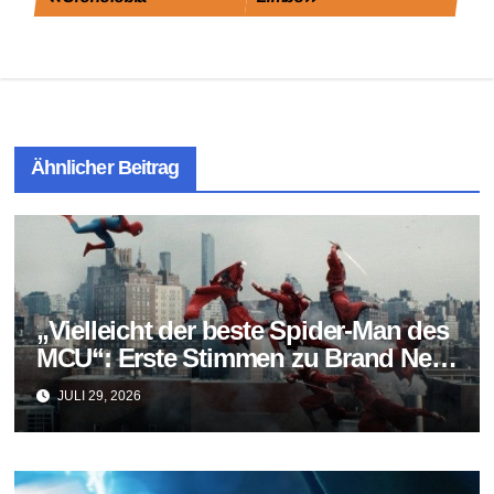
Ähnlicher Beitrag
„Vielleicht der beste Spider-Man des
MCU“: Erste Stimmen zu Brand New
Day fallen überraschend positiv aus
JULI 29, 2026