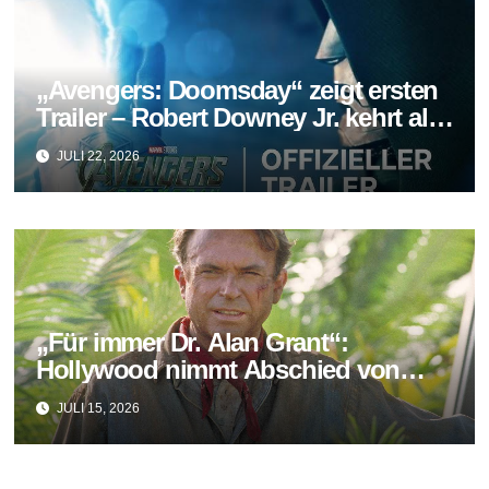
„Avengers: Doomsday“ zeigt ersten
Trailer – Robert Downey Jr. kehrt als
Doctor Doom zurück
JULI 22, 2026
„Für immer Dr. Alan Grant“:
Hollywood nimmt Abschied von
Sam Neill
JULI 15, 2026