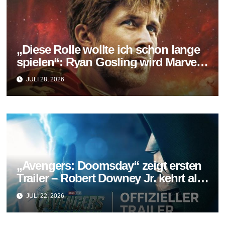
„Diese Rolle wollte ich schon lange
spielen“: Ryan Gosling wird Marvels
neuer Ghost Rider
JULI 28, 2026
„Avengers: Doomsday“ zeigt ersten
Trailer – Robert Downey Jr. kehrt als
Doctor Doom zurück
JULI 22, 2026