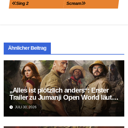
Beitragsnavigation
Sing 2
Scream
Ähnlicher Beitrag
„Alles ist plötzlich anders“: Erster
Trailer zu Jumanji Open World läutet
das Finale der Reihe ein
JULI 30, 2026