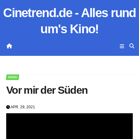
Zum
Cinetrend.de - Alles rund
Inhalt
springen
um's Kino!
DOKU
Vor mir der Süden
APR. 29, 2021