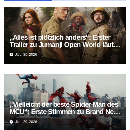
„Alles ist plötzlich anders“: Erster
Trailer zu Jumanji Open World läutet
das Finale der Reihe ein
JULI 30, 2026
„Vielleicht der beste Spider-Man des
MCU“: Erste Stimmen zu Brand New
Day fallen überraschend positiv aus
JULI 29, 2026