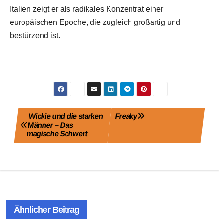
Italien zeigt er als radikales Konzentrat einer
europäischen Epoche, die zugleich großartig und
bestürzend ist.
Beitragsnavigation
Wickie und die starken
Freaky
Männer – Das
magische Schwert
Ähnlicher Beitrag