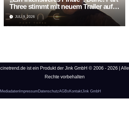
Three stimmt mit neuem Trailer auf
das große Ende der Saga ein
JULI 9, 2026
cinetrend.de ist ein Produkt der Jink GmbH © 2006 - 2026 | Alle
Rechte vorbehalten
Mediadaten
Impressum
Datenschutz
AGBs
Kontakt
Jink GmbH