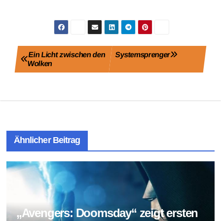
Beitragsnavigation
Ein Licht zwischen den
Systemsprenger
Wolken
Ähnlicher Beitrag
„Avengers: Doomsday“ zeigt ersten