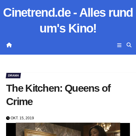
Zum
Cinetrend.de - Alles rund
Inhalt
springen
um's Kino!
DRAMA
The Kitchen: Queens of
Crime
OKT. 15, 2019