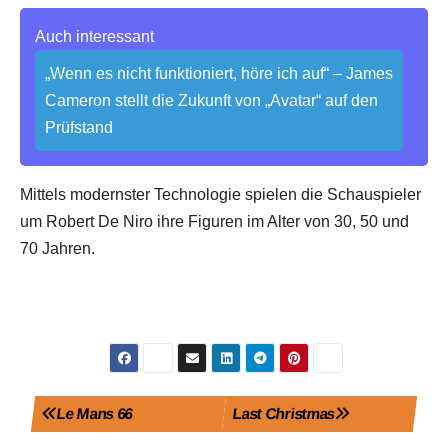
Auch interessant
„Wenn es nicht funktioniert, höre ich auf“ – James
Cameron stellt die Zukunft von „Avatar“ auf den
Prüfstand
Mittels modernster Technologie spielen die Schauspieler
um Robert De Niro ihre Figuren im Alter von 30, 50 und
70 Jahren.
Beitragsnavigation
Le Mans 66
Last Christmas