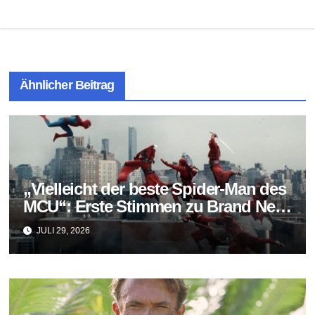
Ähnlicher Beitrag
„Vielleicht der beste Spider-Man des
MCU“: Erste Stimmen zu Brand New
Day fallen überraschend positiv aus
JULI 29, 2026