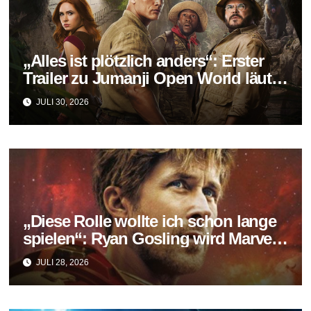
„Alles ist plötzlich anders“: Erster
Trailer zu Jumanji Open World läutet
das Finale der Reihe ein
JULI 30, 2026
„Diese Rolle wollte ich schon lange
spielen“: Ryan Gosling wird Marvels
neuer Ghost Rider
JULI 28, 2026