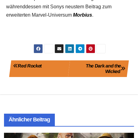
währenddessen mit Sonys neustem Beitrag zum
erweiterten Marvel-Universum
Morbius
.
Beitragsnavigation
Red Rocket
The Dark and the
Wicked
Ähnlicher Beitrag