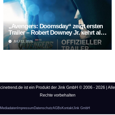
„Avengers: Doomsday“ zeigt ersten
Trailer – Robert Downey Jr. kehrt als
Doctor Doom zurück
JULI 22, 2026
cinetrend.de ist ein Produkt der Jink GmbH © 2006 - 2026 | Alle
Rechte vorbehalten
Mediadaten
Impressum
Datenschutz
AGBs
Kontakt
Jink GmbH