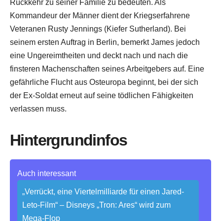
Rückkehr zu seiner Familie zu bedeuten. Als
Kommandeur der Männer dient der Kriegserfahrene
Veteranen Rusty Jennings (Kiefer Sutherland). Bei
seinem ersten Auftrag in Berlin, bemerkt James jedoch
eine Ungereimtheiten und deckt nach und nach die
finsteren Machenschaften seines Arbeitgebers auf. Eine
gefährliche Flucht aus Osteuropa beginnt, bei der sich
der Ex-Soldat erneut auf seine tödlichen Fähigkeiten
verlassen muss.
Hintergrundinfos
Auch interessant
„Verrückt, eine Viertelmilliarde für einen Jared-
Leto-Film“ – Disneys „Tron: Ares“ wird zum
Mega-Flop