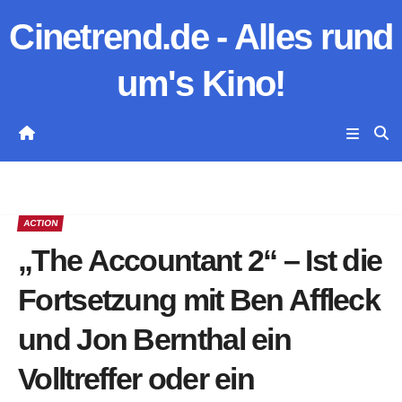
Zum
Cinetrend.de - Alles rund
Inhalt
springen
um's Kino!
ACTION
„The Accountant 2“ – Ist die
Fortsetzung mit Ben Affleck
und Jon Bernthal ein
Volltreffer oder ein