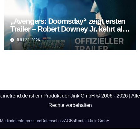
„Avengers: Doomsday“ zeigt ersten
Trailer – Robert Downey Jr. kehrt als
Doctor Doom zurück
JULI 22, 2026
cinetrend.de ist ein Produkt der Jink GmbH © 2006 - 2026 | Alle
Rechte vorbehalten
Mediadaten
Impressum
Datenschutz
AGBs
Kontakt
Jink GmbH