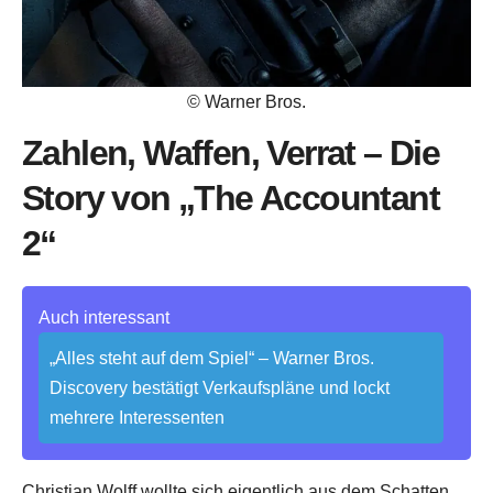
© Warner Bros.
Zahlen, Waffen, Verrat – Die
Story von „The Accountant
2“
Auch interessant
„Alles steht auf dem Spiel“ – Warner Bros.
Discovery bestätigt Verkaufspläne und lockt
mehrere Interessenten
Christian Wolff wollte sich eigentlich aus dem Schatten