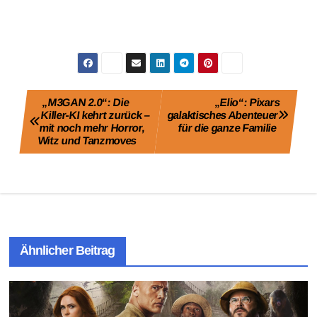
Beitragsnavigation
„M3GAN 2.0“: Die
„Elio“: Pixars
Killer-KI kehrt zurück –
galaktisches Abenteuer
mit noch mehr Horror,
für die ganze Familie
Witz und Tanzmoves
Ähnlicher Beitrag