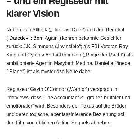
– und ein Regisseur mit
klarer Vision
Neben Ben Affleck („The Last Duel“) und Jon Bernthal
(
„Daredevil: Born Again“
) kehren bekannte Gesichter
zurück: J.K. Simmons („Invincible“) als FBI-Veteran Ray
King und Cynthia Addai-Robinson („Ringe der Macht“) als
ambitionierte Agentin Marybeth Medina. Daniella Pineda
(„Plane“) ist als mysteriöse Neue dabei.
Regisseur Gavin O’Connor („Warrior“) versprach in
Interviews, dass „The Accountant 2“ „größer, brutaler und
emotionaler“ wird. Besonders der Fokus auf die Brüder
und deren toxische, aber faszinierende Beziehung soll
den Film von üblichen Action-Sequels abheben.