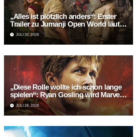
„Alles ist plötzlich anders“: Erster
Trailer zu Jumanji Open World läutet
das Finale der Reihe ein
JULI 30, 2026
„Diese Rolle wollte ich schon lange
spielen“: Ryan Gosling wird Marvels
neuer Ghost Rider
JULI 28, 2026