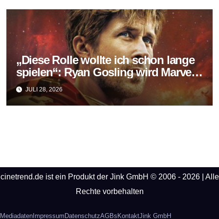
„Diese Rolle wollte ich schon lange
spielen“: Ryan Gosling wird Marvels
neuer Ghost Rider
JULI 28, 2026
cinetrend.de ist ein Produkt der Jink GmbH © 2006 - 2026 | Alle
Rechte vorbehalten
Mediadaten
Impressum
Datenschutz
AGBs
Kontakt
Jink GmbH