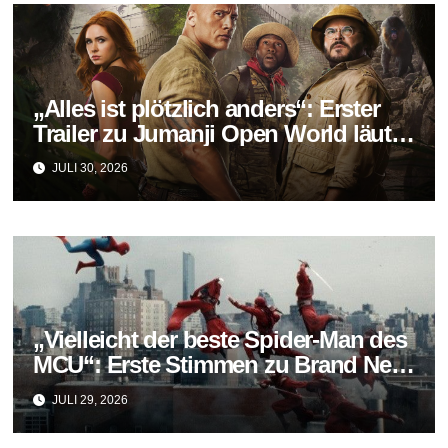
„Alles ist plötzlich anders“: Erster
Trailer zu Jumanji Open World läutet
das Finale der Reihe ein
JULI 30, 2026
„Vielleicht der beste Spider-Man des
MCU“: Erste Stimmen zu Brand New
Day fallen überraschend positiv aus
JULI 29, 2026