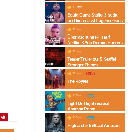
Folgen auf Amazon
110min
Squid Game Staffel 3 ist da
und hinterlässt fragende Fans
110min
Überraschungs-Hit auf
Netflix: KPop Demon Hunters
110min
Teaser Trailer zur 5. Staffel
Stranger Things
110min
The Royals
110min
Fight Or Flight neu auf
Amazon Prime
110min
Highlander trifft auf Amazon