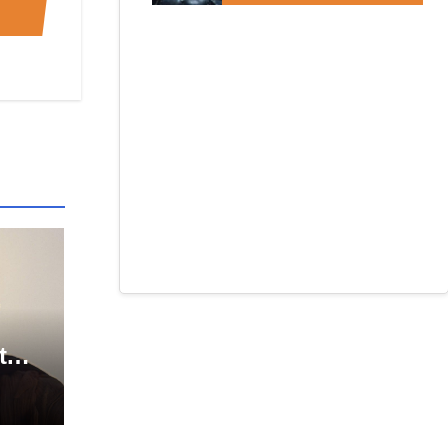
t
 das
aga