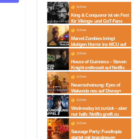
110min
King & Conqueror ist ein Fest
für Vikings- und GoT-Fans
110min
Marvel Zombies bringt
blutigen Horror ins MCU auf
Disney+
110min
House of Guinness – Steven
Knight entfesselt auf Netflix
die dunkle Seite einer
110min
Legende
Neuerscheinung: Eyes of
Wakanda neu auf Disney+
110min
Wednesday ist zurück – aber
nur halb: Netflix greift zu
neuem Serien-Trick
110min
Sausage Party: Foodtopia
startet mit brandneuen