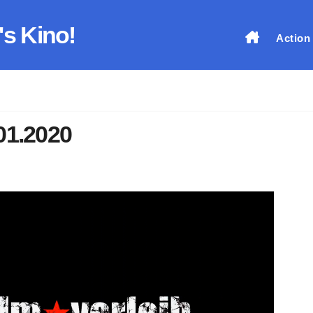
's Kino!
Action
01.2020