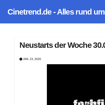
Zum
Cinetrend.de - Alles rund um
Inhalt
springen
Neustarts der Woche 30.
JAN. 23, 2020