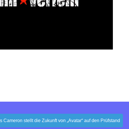
es Cameron stellt die Zukunft von „Avatar“ auf den Prüfstand