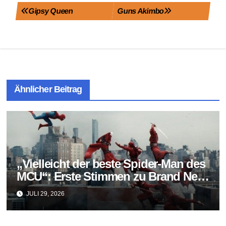
Beitragsnavigation
Gipsy Queen
Guns Akimbo
Ähnlicher Beitrag
„Vielleicht der beste Spider-Man des
MCU“: Erste Stimmen zu Brand New
Day fallen überraschend positiv aus
JULI 29, 2026