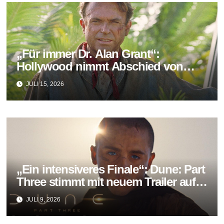
„Für immer Dr. Alan Grant“:
Hollywood nimmt Abschied von
Sam Neill
JULI 15, 2026
„Ein intensiveres Finale“: Dune: Part
Three stimmt mit neuem Trailer auf
das große Ende der Saga ein
JULI 9, 2026