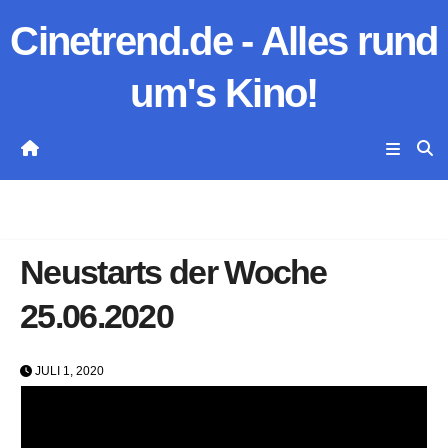
Zum
Cinetrend.de - Alles rund
Inhalt
springen
um's Kino!
Neustarts der Woche
25.06.2020
JULI 1, 2020