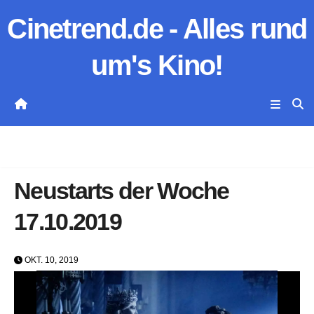
Zum
Cinetrend.de - Alles rund
Inhalt
springen
um's Kino!
Neustarts der Woche
17.10.2019
OKT. 10, 2019