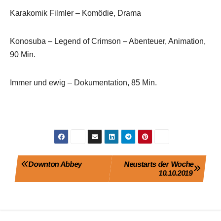
Karakomik Filmler – Komödie, Drama
Konosuba – Legend of Crimson – Abenteuer, Animation,
90 Min.
Immer und ewig – Dokumentation, 85 Min.
Beitragsnavigation
Downton Abbey
Neustarts der Woche
10.10.2019