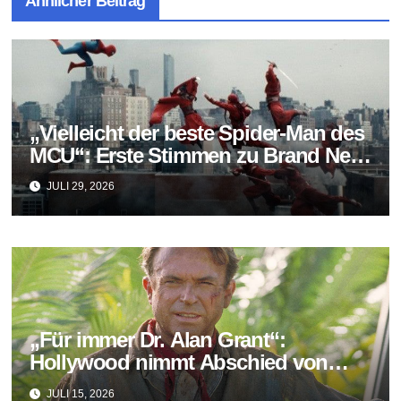
Ähnlicher Beitrag
„Vielleicht der beste Spider-Man des
MCU“: Erste Stimmen zu Brand New
Day fallen überraschend positiv aus
JULI 29, 2026
„Für immer Dr. Alan Grant“:
Hollywood nimmt Abschied von
Sam Neill
JULI 15, 2026