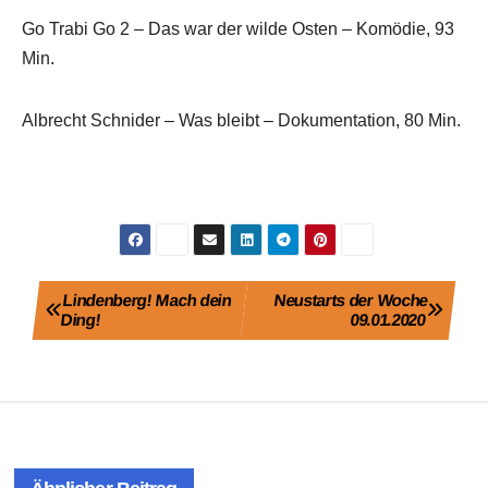
Go Trabi Go 2 – Das war der wilde Osten – Komödie, 93
Min.
Albrecht Schnider – Was bleibt – Dokumentation, 80 Min.
Beitragsnavigation
Lindenberg! Mach dein
Neustarts der Woche
Ding!
09.01.2020