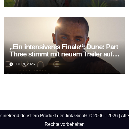
„Ein intensiveres Finale“: Dune: Part
Three stimmt mit neuem Trailer auf
das große Ende der Saga ein
JULI 9, 2026
cinetrend.de ist ein Produkt der Jink GmbH © 2006 - 2026 | Alle
Rechte vorbehalten