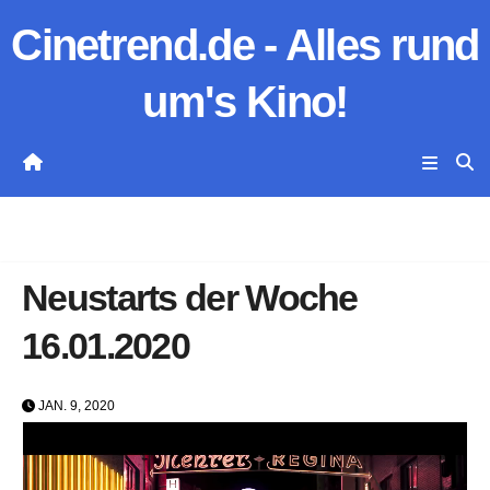
Zum
Cinetrend.de - Alles rund
Inhalt
springen
um's Kino!
Neustarts der Woche
16.01.2020
JAN. 9, 2020