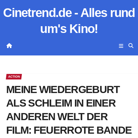
Zum
Cinetrend.de - Alles rund
Inhalt
springen
um's Kino!
ACTION
MEINE WIEDERGEBURT
ALS SCHLEIM IN EINER
ANDEREN WELT DER
FILM: FEUERROTE BANDE