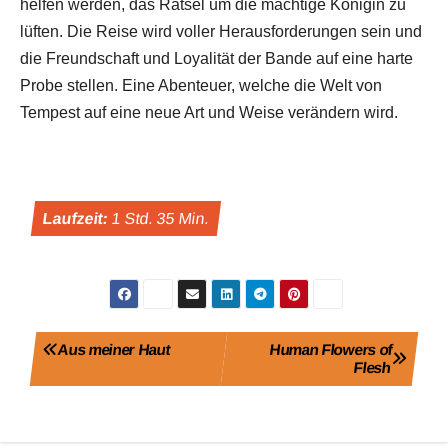
helfen werden, das Rätsel um die mächtige Königin zu
lüften. Die Reise wird voller Herausforderungen sein und
die Freundschaft und Loyalität der Bande auf eine harte
Probe stellen. Eine Abenteuer, welche die Welt von
Tempest auf eine neue Art und Weise verändern wird.
Laufzeit:
1 Std. 35 Min.
Beitragsnavigation
Aus meiner Haut
Human Flowers of
Flesh