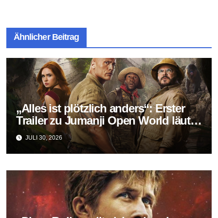
Ähnlicher Beitrag
„Alles ist plötzlich anders“: Erster
Trailer zu Jumanji Open World läutet
das Finale der Reihe ein
JULI 30, 2026