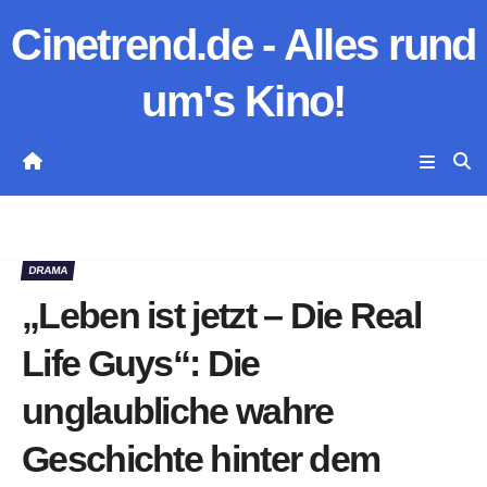
Zum
Cinetrend.de - Alles rund
Inhalt
springen
um's Kino!
DRAMA
„Leben ist jetzt – Die Real
Life Guys“: Die
unglaubliche wahre
Geschichte hinter dem