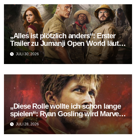
„Alles ist plötzlich anders“: Erster
Trailer zu Jumanji Open World läutet
das Finale der Reihe ein
JULI 30, 2026
„Diese Rolle wollte ich schon lange
spielen“: Ryan Gosling wird Marvels
neuer Ghost Rider
JULI 28, 2026