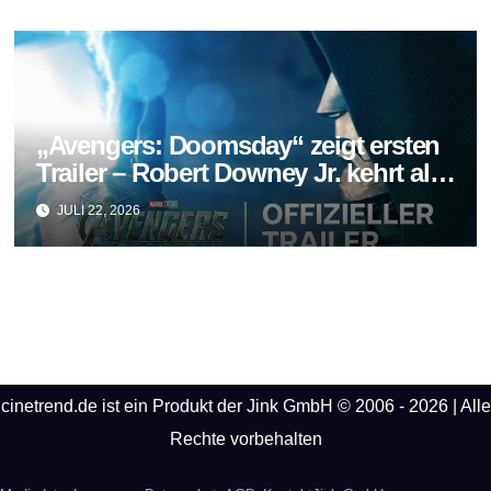
„Avengers: Doomsday“ zeigt ersten
Trailer – Robert Downey Jr. kehrt als
Doctor Doom zurück
JULI 22, 2026
cinetrend.de ist ein Produkt der Jink GmbH © 2006 - 2026 | Alle
Rechte vorbehalten