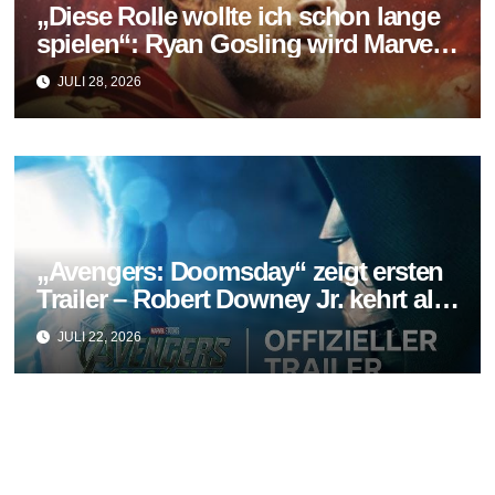
„Diese Rolle wollte ich schon lange
spielen“: Ryan Gosling wird Marvels
neuer Ghost Rider
JULI 28, 2026
„Avengers: Doomsday“ zeigt ersten
Trailer – Robert Downey Jr. kehrt als
Doctor Doom zurück
JULI 22, 2026