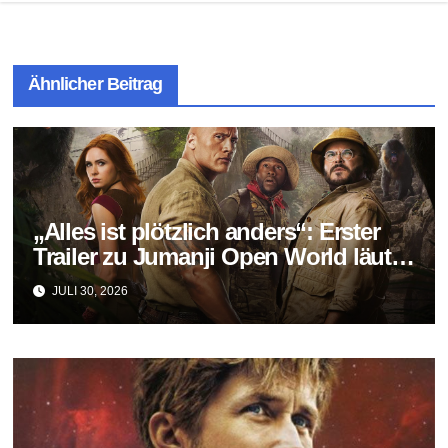
Ähnlicher Beitrag
„Alles ist plötzlich anders“: Erster
Trailer zu Jumanji Open World läutet
das Finale der Reihe ein
JULI 30, 2026