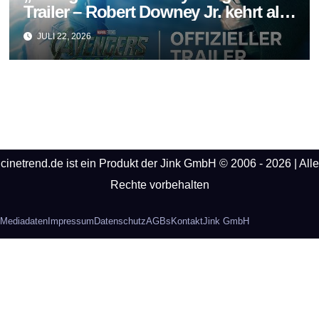
Trailer – Robert Downey Jr. kehrt als
Doctor Doom zurück
JULI 22, 2026
cinetrend.de ist ein Produkt der Jink GmbH © 2006 - 2026 | Alle
Rechte vorbehalten
Mediadaten
Impressum
Datenschutz
AGBs
Kontakt
Jink GmbH