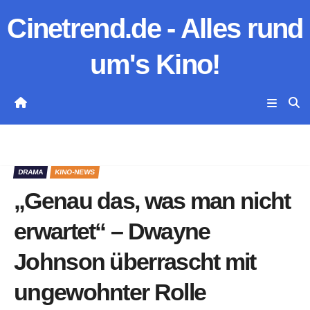
Zum
Cinetrend.de - Alles rund
Inhalt
springen
um's Kino!
DRAMA
KINO-NEWS
„Genau das, was man nicht
erwartet“ – Dwayne
Johnson überrascht mit
ungewohnter Rolle