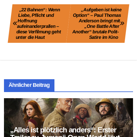
Beitragsnavigation
„22 Bahnen“: Wenn
„Aufgeben ist keine
Liebe, Pflicht und
Option“ – Paul Thomas
Hoffnung
Anderson bringt mit
aufeinanderprallen –
„One Battle After
diese Verfilmung geht
Another“ brutale Polit-
unter die Haut
Satire im Kino
Ähnlicher Beitrag
„Alles ist plötzlich anders“: Erster