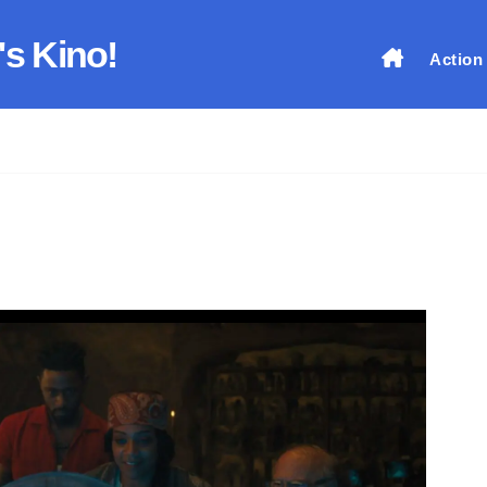
's Kino!
Action