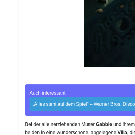
Auch interessant
„Alles steht auf dem Spiel“ – Warner Bros. Disc
Bei der alleinerziehenden Mutter
Gabbie
und ihrem
beiden in eine wunderschöne, abgelegene
Villa
, d