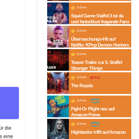
Folgen auf Amazon
110min
Squid Game Staffel 3 ist da
und hinterlässt fragende Fans
110min
Überraschungs-Hit auf
Netflix: KPop Demon Hunters
110min
Teaser Trailer zur 5. Staffel
Stranger Things
110min
The Royals
110min
Fight Or Flight neu auf
Amazon Prime
110min
ür die
Highlander trifft auf Amazon
us eine