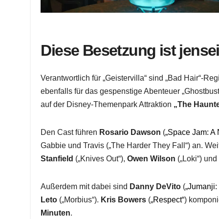
Diese Besetzung ist jense
Verantwortlich für „Geistervilla“ sind „Bad Hair“-Re
ebenfalls für das gespenstige Abenteuer „Ghostbust
auf der Disney-Themenpark Attraktion
„The Haunt
Den Cast führen
Rosario Dawson
(
„Space Jam: A
Gabbie und Travis („The Harder They Fall“) an. Wei
Stanfield
(„Knives Out“),
Owen Wilson
(„Loki“) un
Außerdem mit dabei sind
Danny DeVito
(
„Jumanji:
Leto
(„Morbius“).
Kris Bowers
(
„Respect“
) komponi
Minuten
.