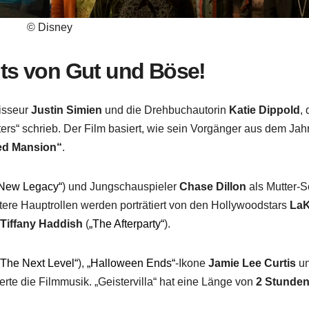
© Disney
its von Gut und Böse!
gisseur
Justin Simien
und die Drehbuchautorin
Katie Dippold
, 
ers“ schrieb. Der Film basiert, wie sein Vorgänger aus dem Jah
ed Mansion“
.
 New Legacy“
) und Jungschauspieler
Chase Dillon
als Mutter-
tere Hauptrollen werden porträtiert von den Hollywoodstars
LaK
d
Tiffany Haddish
(
„The Afterparty“
).
 The Next Level“
),
„Halloween Ends“
-Ikone
Jamie Lee Curtis
u
erte die Filmmusik. „Geistervilla“ hat eine Länge von
2 Stunden