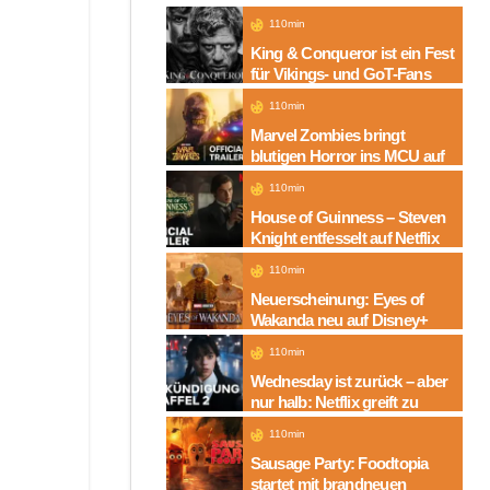
110min
King & Conqueror ist ein Fest
für Vikings- und GoT-Fans
110min
Marvel Zombies bringt
blutigen Horror ins MCU auf
Disney+
110min
House of Guinness – Steven
Knight entfesselt auf Netflix
die dunkle Seite einer
110min
Legende
Neuerscheinung: Eyes of
Wakanda neu auf Disney+
110min
Wednesday ist zurück – aber
nur halb: Netflix greift zu
neuem Serien-Trick
110min
Sausage Party: Foodtopia
startet mit brandneuen