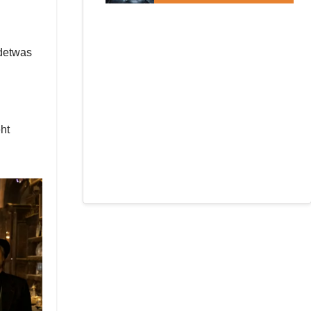
ndetwas
n
eht