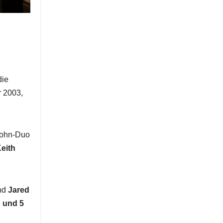
die
r 2003,
Sohn-Duo
eith
nd
Jared
 und 5