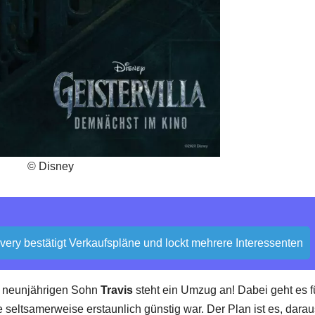
© Disney
overy bestätigt Verkaufspläne und lockt mehrere Interessenten
 neunjährigen Sohn
Travis
steht ein Umzug an! Dabei geht es f
ie seltsamerweise erstaunlich günstig war. Der Plan ist es, dara